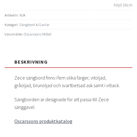
höjd 26cm
Artikelnr:
N/A
Kategori:
Sängbord & Gavlar
Varumärke:
Oscarssons Möbel
BESKRIVNING
Zece sängbord finns i fem olika färger, vitoljad,
gråoljad, brunoljad och svartbetsad ask samt i vitlack.
Sängborden är designade för att passa till Zece
sänggavel.
Oscarssons produktkatalog