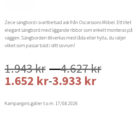
Zece sängbord i svartbetsad ask från Oscarssons Möbel. Ett litet
elegant sängbord med liggande ribbor som enkelt monteras på
väggen. Sängborden tillverkas med låda eller hylla, du väljer
vilket som passar bäst i ditt sovrum!
Prisint
1.943
kr
–
4.627
kr
1.943 
1.652
kr
-
3.933
kr
till
4.627 
Kampanjpris gäller t.o.m. 17/08 2026