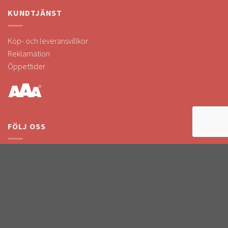
KUNDTJÄNST
Köp- och leveransvillkor
Reklamation
Öppettider
FÖLJ OSS
Följ oss i sociala medier!
Håll dig uppdaterad om kampanjer & nyheter.