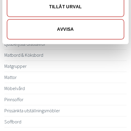
TILLÅT URVAL
Fåtöljer
Hallmöbler
AVVISA
Inredning
Ljusbelysta Glastavlor
Matbord & Köksbord
Matgrupper
Mattor
Möbelvård
Pinnsoffor
Prissänkta utställningsmöbler
Soffbord