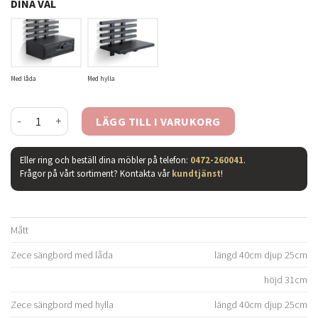
DINA VAL
Med låda
Med hylla
Zece sängbord svartbetsad ask mängd
LÄGG TILL I VARUKORG
Eller ring och beställ dina möbler på telefon:
0472-260041
.
Frågor på vårt sortiment? Kontakta vår
kundtjänst
!
Mått
Zece sängbord med låda
längd 40cm djup 25cm
höjd 31cm
Zece sängbord med hylla
längd 40cm djup 25cm