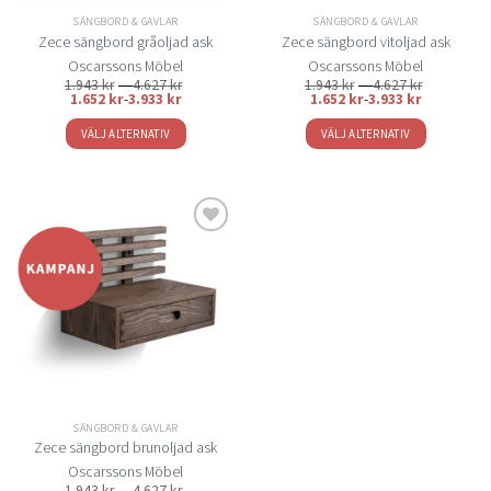
SÄNGBORD & GAVLAR
SÄNGBORD & GAVLAR
Zece sängbord gråoljad ask
Zece sängbord vitoljad ask
Oscarssons Möbel
Oscarssons Möbel
Prisintervall:
Prisinterval
1.943
kr
–
4.627
kr
1.943
kr
–
4.627
kr
1.943 kr
1.943 kr
1.652
kr
-
3.933
kr
1.652
kr
-
3.933
kr
till
till
4.627 kr
4.627 kr
VÄLJ ALTERNATIV
VÄLJ ALTERNATIV
Den
Den
här
här
produkten
produkten
har
har
flera
flera
Lägg
varianter.
varianter.
till i
De
De
önskelistan
olika
olika
alternativen
alternativen
kan
kan
väljas
väljas
på
på
SÄNGBORD & GAVLAR
produktsidan
produktsidan
Zece sängbord brunoljad ask
Oscarssons Möbel
Prisintervall:
1.943
kr
–
4.627
kr