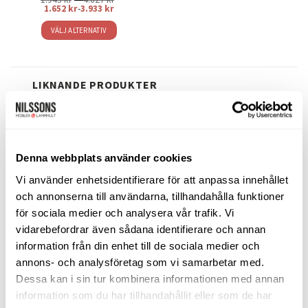
1.943 kr
1.652
kr
-
3.933
kr
till
4.627 kr
VÄLJ ALTERNATIV
Den
här
produkten
LIKNANDE PRODUKTER
har
flera
varianter.
De
olika
Denna webbplats använder cookies
Lägg
Lägg
alternativen
till i
till i
kan
önskelistan
önskelistan
Vi använder enhetsidentifierare för att anpassa innehållet
väljas
och annonserna till användarna, tillhandahålla funktioner
på
för sociala medier och analysera vår trafik. Vi
produktsidan
vidarebefordrar även sådana identifierare och annan
information från din enhet till de sociala medier och
SÄNGBORD & GAVLAR
SÄNGBORD & GAVLAR
annons- och analysföretag som vi samarbetar med.
Aoko sängbord vitlack
Aoko sängbord beige
Dessa kan i sin tur kombinera informationen med annan
information som du har tillhandahållit eller som de har
Mavis
Mavis