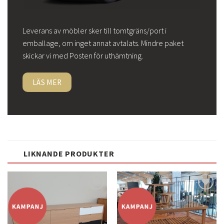
Leverans av möbler sker till tomtgräns/port i
emballage, om inget annat avtalats. Mindre paket
skickar vi med Posten för uthämtning.
LÄS MER
LIKNANDE PRODUKTER
Lägg
Lägg
till i
till i
önskelistan
önskelistan