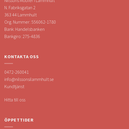
Nilssons Möbler i Lammhult
N. Fabriksgatan 2
363 44 Lammhult
Org. Nummer: 556062-1780
Bank: Handelsbanken
Bankgiro: 275-4836
KONTAKTA OSS
0472-260041
info@nilssonsilammhult.se
Kundtjänst
Hitta till oss
ÖPPETTIDER