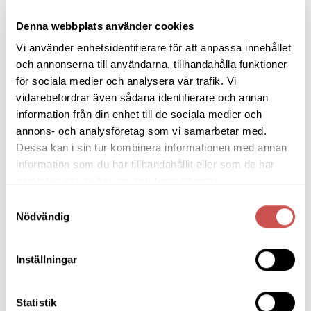
Möbelvård
Denna webbplats använder cookies
Pinnsoffor
Vi använder enhetsidentifierare för att anpassa innehållet
Prissänkta utställningsmöbler
och annonserna till användarna, tillhandahålla funktioner
för sociala medier och analysera vår trafik. Vi
Soffbord
vidarebefordrar även sådana identifierare och annan
information från din enhet till de sociala medier och
Soffor
annons- och analysföretag som vi samarbetar med.
Skrivbord
Dessa kan i sin tur kombinera informationen med annan
information som du har tillhandahållit eller som de har
Skänkar & Sideboards
samlat in när du har använt deras tjänster.
Stolar
Samtyckesval
Nödvändig
Sängar
Sängbord & Gavlar
Inställningar
TV-bänkar
Utemöbler
Statistik