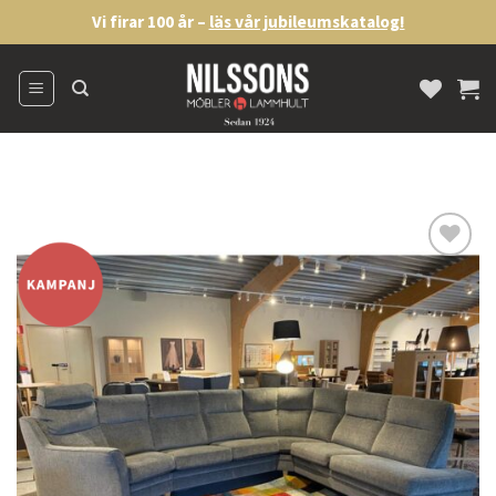
Skip
Vi firar 100 år –
läs vår jubileumskatalog!
to
content
Lägg
till i
önskelistan