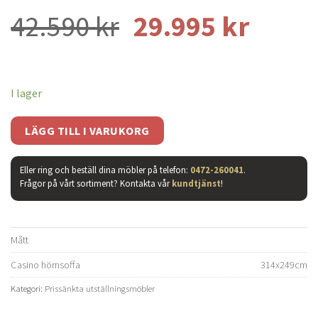
Det
Det
42.590
kr
29.995
kr
ursprungliga
nuvar
priset
priset
I lager
var:
är:
42.590 kr.
29.995
LÄGG TILL I VARUKORG
Eller ring och beställ dina möbler på telefon:
0472-260041
.
Frågor på vårt sortiment? Kontakta vår
kundtjänst
!
Mått
Casino hörnsoffa
314x249cm
Kategori:
Prissänkta utställningsmöbler