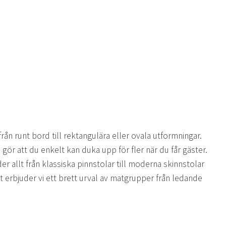
på
på
produktsidan
produktsidan
ån runt bord till rektangulära eller ovala utformningar.
r att du enkelt kan duka upp för fler när du får gäster.
allt från klassiska pinnstolar till moderna skinnstolar
erbjuder vi ett brett urval av matgrupper från ledande