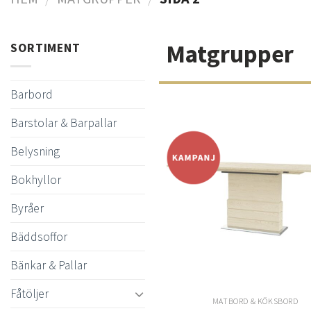
Matgrupper
SORTIMENT
Barbord
Barstolar & Barpallar
Belysning
t
Bokhyllor
önsk
Byråer
Bäddsoffor
Bänkar & Pallar
Fåtöljer
MATBORD & KÖKSBORD