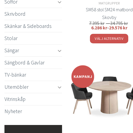
Soffor
MATGRUPPER
SM58 stol SM24 matbord
Skrivbord
Skovby
Pr
7.395
kr
–
34.795
kr
Skänkar & Sideboards
7.
6.286
kr
-
29.576
kr
till
34
Stolar
VÄLJ ALTERNATIV
Den
Sängar
här
produkten
Sängbord & Gavlar
har
TV-bänkar
flera
varianter.
t
Utemöbler
önsk
De
olika
Vitrinskåp
alternativen
Nyheter
kan
väljas
på