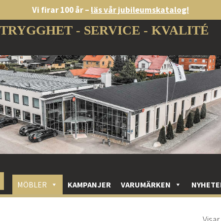
Vi firar 100 år –
läs vår jubileumskatalog!
TRYGGHET - SERVICE - KVALITÉ
MÖBLER
KAMPANJER
VARUMÄRKEN
NYHETE
Visar