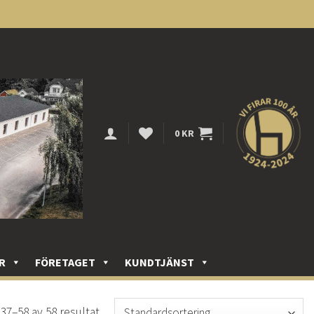
0
KR
R
FÖRETAGET
KUNDTJÄNST
 37–58 av 58 resultat