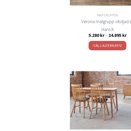
på
produktsida
MATGRUPPER
Verona matgrupp vitoljad 
Hans K
Pr
5.280
kr
–
24.895
kr
5.
till
VÄLJ ALTERNATIV
24
Den
här
produkten
har
flera
varianter.
t
önsk
De
olika
alternativen
kan
väljas