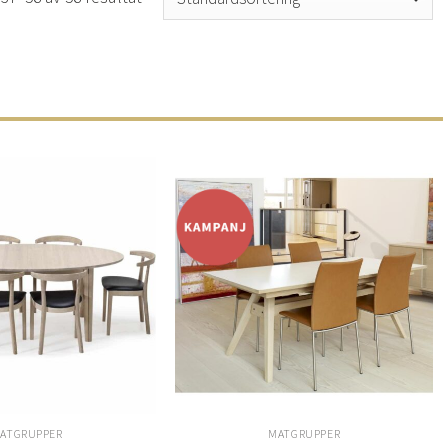
Lägg
Lägg
till i
till i
önskelistan
önskelistan
ATGRUPPER
MATGRUPPER