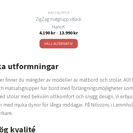
på
n
produktsidan
MATGRUPPER
ZigZag matgrupp vitlack
Hans K
isintervall:
Prisintervall:
4.190
kr
–
13.990
kr
490 kr
4.190 kr
till
VÄLJ ALTERNATIV
.990 kr
13.990 kr
Den
här
ika utformningar
produkten
har
r finner du mängder av modeller av matbord och stolar. Allt fr
flera
h matsalsgrupper har bord med förlängningsmöjligheter som gö
varianter.
 stolar med bekväm sittkomfort och snygg design. Vi erbjuder 
De
olika
 med mjuka dynor för långa middagar. På Nilssons i Lammhult 
alternativen
rkare.
kan
väljas
ög kvalité