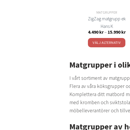
på
produktsida
MATGRUPPER
ZigZag matgrupp ek
Hans K
Pr
4.490
kr
–
15.990
kr
4.
till
VÄLJ ALTERNATIV
15
Den
här
Matgrupper i ol
produkten
har
I vårt sortiment av matgruppe
flera
Flera av våra köksgrupper oc
varianter.
Komplettera ditt matbord med
De
olika
med kromben och sviktstolar
alternativen
möbelleverantörer och tillve
kan
väljas
Matgrupper av h