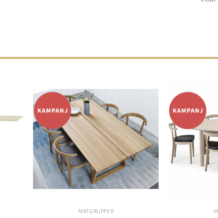
Lägg
Lägg
ill i
till i
elistan
önskelistan
MATGRUPPER
M