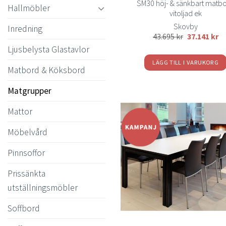
SM30 höj- & sänkbart matb
Hallmöbler
vitoljad ek
Skovby
Inredning
43.695
kr
37.141
kr
Ljusbelysta Glastavlor
LÄGG TILL I VARUKORG
Matbord & Köksbord
Matgrupper
Mattor
Möbelvård
t
önsk
Pinnsoffor
Prissänkta
utställningsmöbler
Soffbord