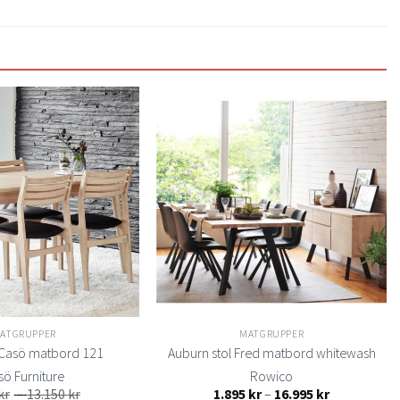
Lägg
Lägg
till i
till i
önskelistan
önskelistan
ATGRUPPER
MATGRUPPER
 Casö matbord 121
Auburn stol Fred matbord whitewash
sö Furniture
Rowico
Prisintervall:
Prisintervall:
kr
–
13.150
kr
1.895
kr
–
16.995
kr