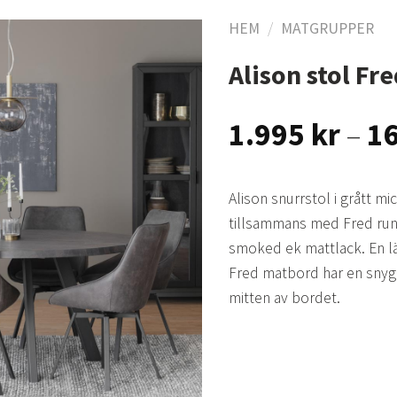
HEM
/
MATGRUPPER
Alison stol Fr
Lägg
till i
1.995
kr
–
1
önskelistan
Alison snurrstol i grått m
tillsammans med Fred run
smoked ek mattlack. En l
Fred matbord har en snyg
mitten av bordet.