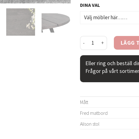
DINA VAL
Alison stol Fred matbord
LÄGG T
Eller ring och beställ d
Frågor på vårt sortime
Mått
Fred matbord
Alison stol