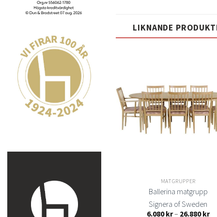
LIKNANDE PRODUKT
Lägg
till i
t
önskelistan
önsk
MATGRUPPER
MATGRUPPER
Y5 stol Colibri matbord
Ballerina matgrupp
Hans K
Signera of Sweden
Prisintervall:
Pr
4.190
kr
–
14.445
kr
6.080
kr
–
26.880
kr