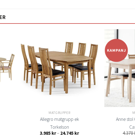
ER
Lägg
Lägg
ill i
till i
elistan
önskelistan
MATGRUPPER
M
Allegro matgrupp ek
Anne stol
Torkelson
Ca
isintervall:
Prisintervall:
3.985
kr
–
24.745
kr
4.370