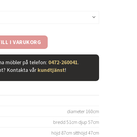
 mängd
ILL I VARUKORG
ina möbler på telefon:
0472-260041
.
nt? Kontakta vår
kundtjänst
!
diameter 160cm
bredd 51cm djup 57cm
höjd 87cm sitthöjd 47cm