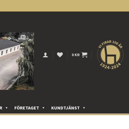
0
KR
R
FÖRETAGET
KUNDTJÄNST