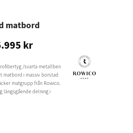
ed matbord
Prisintervall:
6.995
kr
1.995 kr
till
icrofibertyg /svarta metallben
16.995 kr
t matbord i massiv borstad
äcker matgrupp från Rowico.
g längsgående delning i