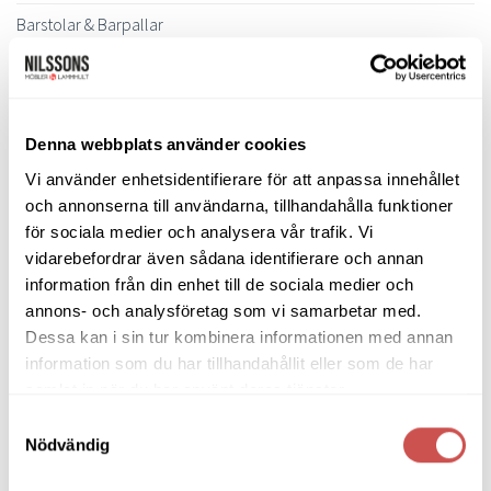
kan
Barstolar & Barpallar
väljas
på
Belysning
produktsidan
Bokhyllor
Denna webbplats använder cookies
Byråer
Vi använder enhetsidentifierare för att anpassa innehållet
Bäddsoffor
och annonserna till användarna, tillhandahålla funktioner
Bänkar & Pallar
för sociala medier och analysera vår trafik. Vi
vidarebefordrar även sådana identifierare och annan
Fåtöljer
information från din enhet till de sociala medier och
annons- och analysföretag som vi samarbetar med.
Hallmöbler
Dessa kan i sin tur kombinera informationen med annan
Inredning
information som du har tillhandahållit eller som de har
samlat in när du har använt deras tjänster.
Ljusbelysta Glastavlor
Samtyckesval
Matbord & Köksbord
Nödvändig
Matgrupper