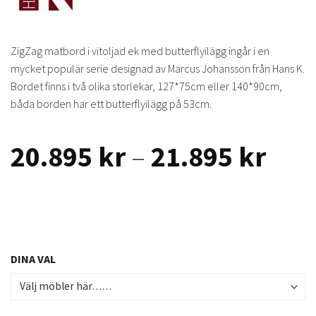
ZigZag matbord i vitoljad ek med butterflyilägg ingår i en
mycket populär serie designad av Marcus Johansson från Hans K.
Bordet finns i två olika storlekar, 127*75cm eller 140*90cm,
båda borden har ett butterflyilägg på 53cm.
Prisi
20.895
kr
–
21.895
kr
20.8
till
21.8
DINA VAL