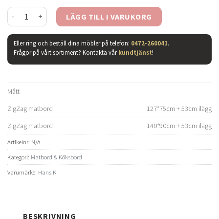
ZigZag matbord vitoljad ek butterfly mängd
LÄGG TILL I VARUKORG
Eller ring och beställ dina möbler på telefon:
0472-260041
.
Frågor på vårt sortiment? Kontakta vår
kundtjänst
!
Mått
ZigZag matbord
127*75cm + 53cm ilägg
ZigZag matbord
140*90cm + 53cm ilägg
Artikelnr:
N/A
Kategori:
Matbord & Köksbord
Varumärke:
Hans K
BESKRIVNING