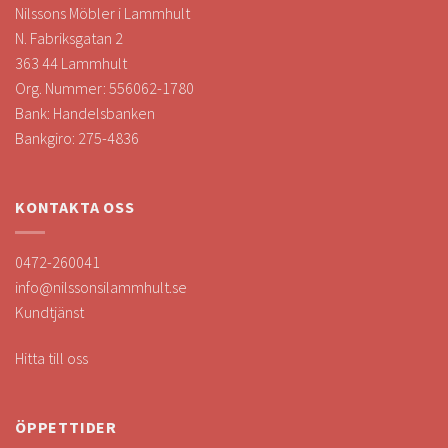
Nilssons Möbler i Lammhult
N. Fabriksgatan 2
363 44 Lammhult
Org. Nummer: 556062-1780
Bank: Handelsbanken
Bankgiro: 275-4836
KONTAKTA OSS
0472-260041
info@nilssonsilammhult.se
Kundtjänst
Hitta till oss
ÖPPETTIDER