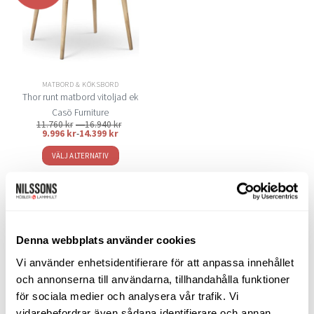
De
De
önskelistan
olika
olika
alternativen
alternativen
kan
kan
väljas
väljas
på
på
MATBORD & KÖKSBORD
produktsidan
produktsidan
Thor runt matbord vitoljad ek
Casö Furniture
Prisintervall:
11.760
kr
–
16.940
kr
11.760 kr
9.996
kr
-
14.399
kr
till
16.940 kr
VÄLJ ALTERNATIV
Den
här
produkten
LIKNANDE PRODUKTER
har
flera
Denna webbplats använder cookies
varianter.
De
Vi använder enhetsidentifierare för att anpassa innehållet
olika
och annonserna till användarna, tillhandahålla funktioner
Lägg
Lägg
alternativen
för sociala medier och analysera vår trafik. Vi
till i
till i
kan
önskelistan
önskelistan
vidarebefordrar även sådana identifierare och annan