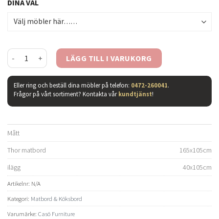
DINA VAL
Thor matbord smoked ek mängd
LÄGG TILL I VARUKORG
Eller ring och beställ dina möbler på telefon:
0472-260041
.
Frågor på vårt sortiment? Kontakta vår
kundtjänst
!
Mått
Thor matbord
165x105cm
ilägg
40x105cm
Artikelnr:
N/A
Kategori:
Matbord & Köksbord
Varumärke:
Casö Furniture