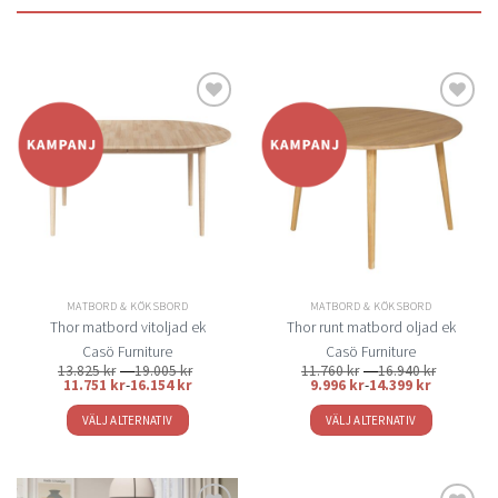
Lägg
Lägg
till i
till i
önskelistan
önskelistan
MATBORD & KÖKSBORD
MATBORD & KÖKSBORD
Thor matbord vitoljad ek
Thor runt matbord oljad ek
Casö Furniture
Casö Furniture
Prisintervall:
Prisinterv
13.825
kr
–
19.005
kr
11.760
kr
–
16.940
kr
13.825 kr
11.760 kr
11.751
kr
-
16.154
kr
9.996
kr
-
14.399
kr
till
till
19.005 kr
16.940 kr
VÄLJ ALTERNATIV
VÄLJ ALTERNATIV
Den
Den
här
här
produkten
produkten