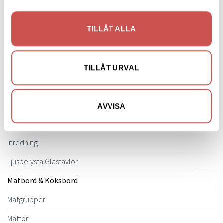
på
Belysning
produktsidan
Bokhyllor
TILLÅT ALLA
Byråer
Bäddsoffor
TILLÅT URVAL
Bänkar & Pallar
Fåtöljer
AVVISA
Hallmöbler
Inredning
Ljusbelysta Glastavlor
Matbord & Köksbord
Matgrupper
Mattor