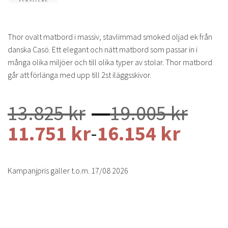
Thor ovalt matbord i massiv, stavlimmad smoked oljad ek från
danska Casö. Ett elegant och nätt matbord som passar in i
många olika miljöer och till olika typer av stolar. Thor matbord
går att förlänga med upp till 2st iläggsskivor.
Pris
13.825
kr
–
19.005
kr
13.8
11.751
kr
-
16.154
kr
till
19.0
Kampanjpris gäller t.o.m. 17/08 2026