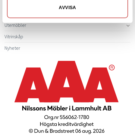
Sängbord & Gavlar
AVVISA
TV-bänkar
Utemöbler
Vitrinskåp
Nyheter