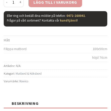
LÄGG TILL I VARUKORG
Eller ring och beställ dina möbler på telefon:
0472-260041
.
Frågor på vårt sortiment? Kontakta vår
kundtjänst
!
Mått
Filippa matbord
180x90cm
höjd 74cm
Artikelnr:
N/A
Kategori:
Matbord & Köksbord
Varumärke:
Rowico
BESKRIVNING