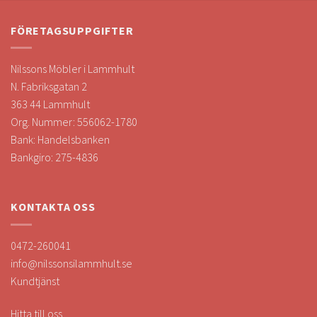
FÖRETAGSUPPGIFTER
Nilssons Möbler i Lammhult
N. Fabriksgatan 2
363 44 Lammhult
Org. Nummer: 556062-1780
Bank: Handelsbanken
Bankgiro: 275-4836
KONTAKTA OSS
0472-260041
info@nilssonsilammhult.se
Kundtjänst
Hitta till oss