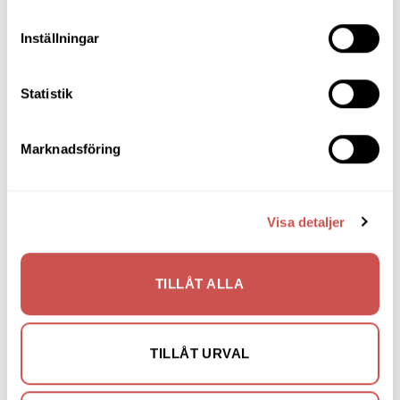
Matgrupper
Inställningar
Mattor
Statistik
Möbelvård
Pinnsoffor
Marknadsföring
Prissänkta utställningsmöbler
Soffbord
Visa detaljer
Soffor
Skrivbord
TILLÅT ALLA
Skänkar & Sideboards
Stolar
TILLÅT URVAL
Sängar