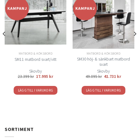
Lägg
Lägg
till i
till i
önskelistan
önskelistan
MATBORD & KÖKSBORD
MATBORD & KÖKSBORD
SM30 höj- & sänkbart matbord
SM11 matbord svart/vitt
svart
Skovby
Skovby
rvall:
Det
Det
23.399
kr
17.995
kr
49.095
kr
41.731
kr
kr
ursprungliga
nuvarande
priset
priset
kr
var:
är:
LÄGG TILL I VARUKORG
LÄGG TILL I VARUKORG
23.399 kr.
17.995 kr.
SORTIMENT