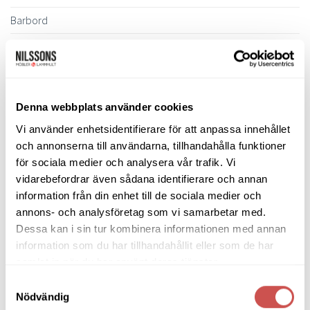
Barbord
Barstolar & Barpallar
Belysning
Bokhyllor
Denna webbplats använder cookies
Byråer
Vi använder enhetsidentifierare för att anpassa innehållet
och annonserna till användarna, tillhandahålla funktioner
Bäddsoffor
för sociala medier och analysera vår trafik. Vi
Bänkar & Pallar
vidarebefordrar även sådana identifierare och annan
information från din enhet till de sociala medier och
Fåtöljer
annons- och analysföretag som vi samarbetar med.
Dessa kan i sin tur kombinera informationen med annan
Hallmöbler
information som du har tillhandahållit eller som de har
Inredning
samlat in när du har använt deras tjänster.
Ljusbelysta Glastavlor
Samtyckesval
Nödvändig
Matbord & Köksbord