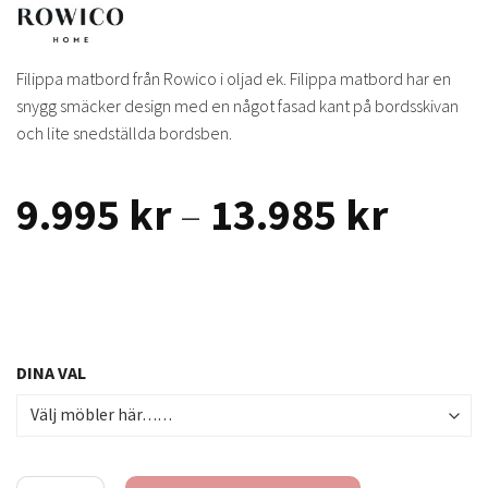
Filippa matbord från Rowico i oljad ek. Filippa matbord har en
snygg smäcker design med en något fasad kant på bordsskivan
och lite snedställda bordsben.
Prisin
9.995
kr
–
13.985
kr
9.995
till
13.98
DINA VAL
Filippa matbord ek mängd