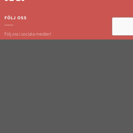
FÖLJ OSS
Följ oss i sociala medier!
Håll dig uppdaterad om kampanjer & nyheter.
SÄKRA BETALNINGAR