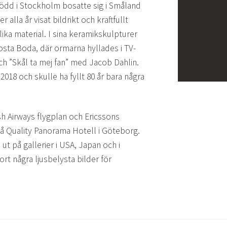
född i Stockholm bosatte sig i Småland
 alla år visat bildrikt och kraftfullt
ika material. I sina keramikskulpturer
Kosta Boda, där ormarna hyllades i TV-
h ”Skål ta mej fan” med Jacob Dahlin.
 2018 och skulle ha fyllt 80 år bara några
sh Airways flygplan och Ericssons
å Quality Panorama Hotell i Göteborg.
ut på gallerier i USA, Japan och i
rt några ljusbelysta bilder för