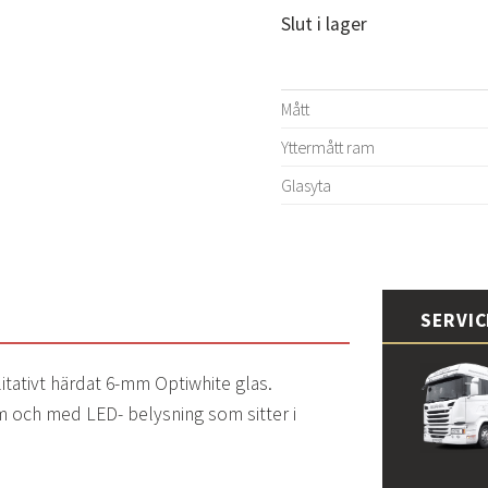
Slut i lager
Mått
Yttermått ram
Glasyta
SERVI
litativt härdat 6-mm Optiwhite glas.
m och med LED- belysning som sitter i