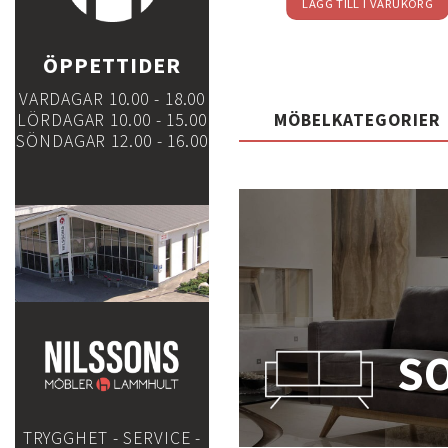
LÄS MER
LÄGG TILL I VARUKORG
ÖPPETTIDER
VARDAGAR 10.00 - 18.00
MÖBELKATEGORIER
LÖRDAGAR 10.00 - 15.00
SÖNDAGAR 12.00 - 16.00
S
TRYGGHET - SERVICE -