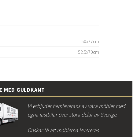
60x77cm
52.5x70cm
CE MED GULDKANT
Vi erbjuder hemleverans av våra möbler med
egna lastbilar över stora delar av Sverige.
Önskar Ni att möblerna levereras