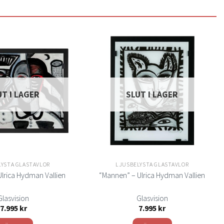
Lägg
Lägg
till i
till i
önskelistan
önskelistan
UT I LAGER
SLUT I LAGER
LYSTA GLASTAVLOR
LJUSBELYSTA GLASTAVLOR
 Ulrica Hydman Vallien
“Mannen” – Ulrica Hydman Vallien
Glasvision
Glasvision
7.995
kr
7.995
kr