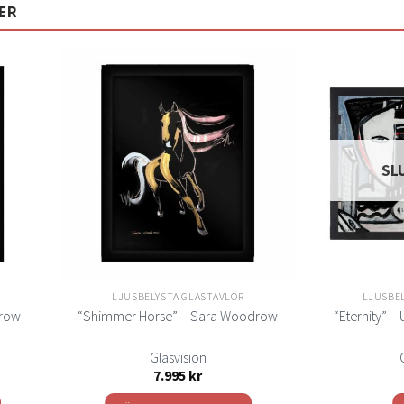
ER
Lägg
Lägg
ill i
till i
elistan
önskelistan
SL
LJUSBELYSTA GLASTAVLOR
LJUSBE
drow
“Shimmer Horse” – Sara Woodrow
“Eternity” –
Glasvision
7.995
kr