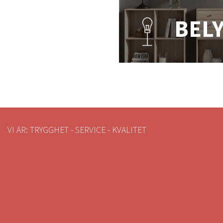
BEL
VI ÄR: TRYGGHET - SERVICE - KVALITET