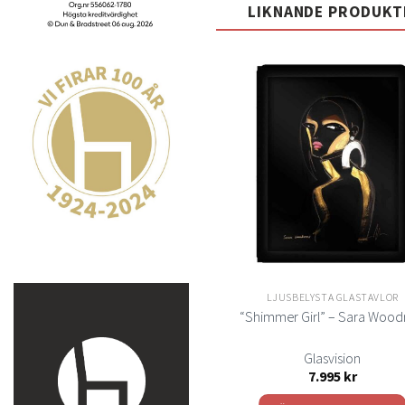
LIKNANDE PRODUKT
Lägg
till i
t
önskelistan
önsk
SLUT I LAGER
LJUSBELYSTA GLASTAVLOR
LJUSBELYSTA GLASTAVLOR
gether” – Ulrica Hydman Vallien
“Shimmer Girl” – Sara Woo
Glasvision
Glasvision
7.995
kr
7.995
kr