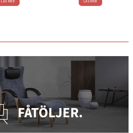
LÄS MER
LÄS MER
FÅTÖLJER.