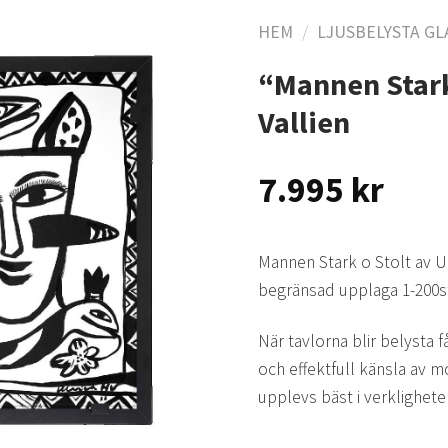
HEM
/
LJUSBELYSTA GL
“Mannen Stark
Lägg
Vallien
till i
önskelistan
7.995
kr
Mannen Stark o Stolt av Ul
begränsad upplaga 1-200s
När tavlorna blir belysta 
och effektfull känsla av 
upplevs bäst i verklighete