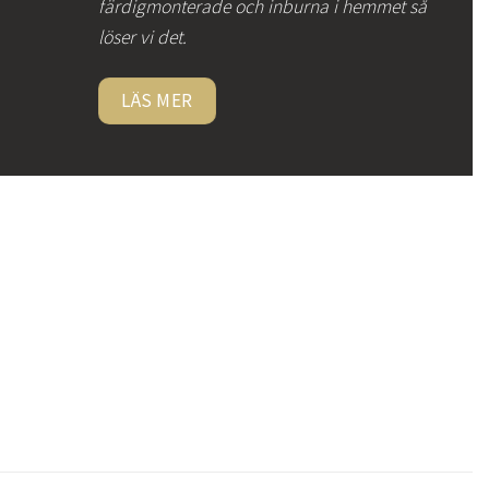
färdigmonterade och inburna i hemmet så
löser vi det.
LÄS MER