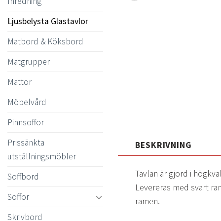
Inredning
Ljusbelysta Glastavlor
Matbord & Köksbord
Matgrupper
Mattor
Möbelvård
Pinnsoffor
Prissänkta
BESKRIVNING
utställningsmöbler
Tavlan är gjord i högkva
Soffbord
Levereras med svart ra
Soffor
ramen.
Skrivbord