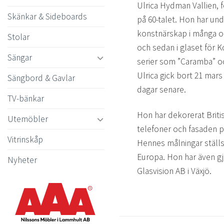
Ulrica Hydman Vallien, 
Skänkar & Sideboards
på 60-talet. Hon har under
konstnärskap i många ol
Stolar
och sedan i glaset för 
Sängar
serier som ”Caramba” oc
Ulrica gick bort 21 mars
Sängbord & Gavlar
dagar senare.
TV-bänkar
Hon har dekorerat Briti
Utemöbler
telefoner och fasaden p
Vitrinskåp
Hennes målningar ställs 
Europa. Hon har även gjo
Nyheter
Glasvision AB i Växjö.