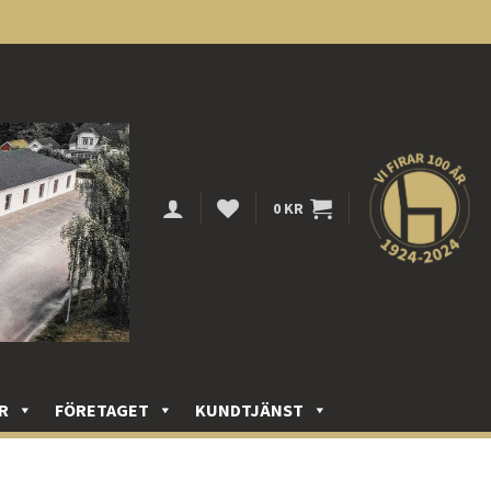
0
KR
R
FÖRETAGET
KUNDTJÄNST