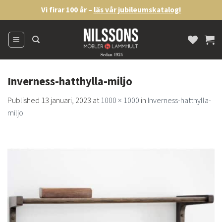
Skip
Vi firar 100 år –
läs vår jubileumskatalog!
to
content
Inverness-hatthylla-miljo
Published
13 januari, 2023
at
1000 × 1000
in
Inverness-hatthylla-
miljo