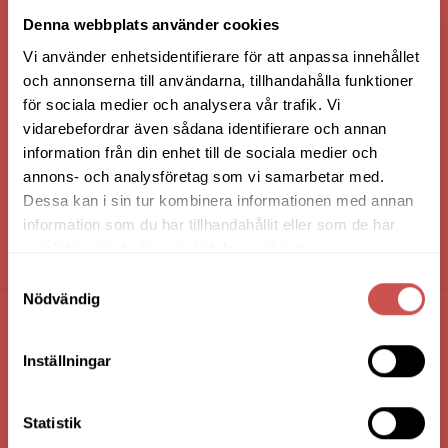
VI ÄR: TRYGGHET - SERVICE - KVALITET
Denna webbplats använder cookies
Vi använder enhetsidentifierare för att anpassa innehållet
och annonserna till användarna, tillhandahålla funktioner
för sociala medier och analysera vår trafik. Vi
vidarebefordrar även sådana identifierare och annan
information från din enhet till de sociala medier och
annons- och analysföretag som vi samarbetar med.
Dessa kan i sin tur kombinera informationen med annan
information som du har tillhandahållit eller som de har
samlat in när du har använt deras tjänster.
HANDLA VIA: BUTIK - WEBBSHOP - TELEFON
Samtyckesval
Nödvändig
FÖRETAGSUPPGIFTER
Inställningar
Nilssons Möbler i Lammhult
N. Fabriksgatan 2
Statistik
363 44 Lammhult