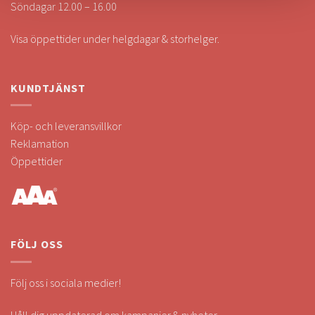
Söndagar 12.00 – 16.00
Visa öppettider under helgdagar & storhelger.
KUNDTJÄNST
Köp- och leveransvillkor
Reklamation
Öppettider
FÖLJ OSS
Följ oss i sociala medier!
Håll dig uppdaterad om kampanjer & nyheter.