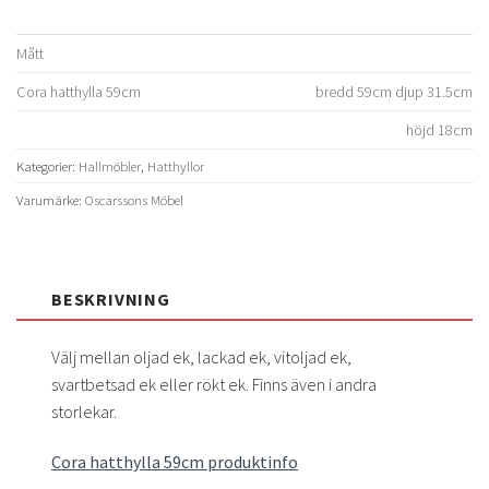
Mått
Cora hatthylla 59cm
bredd 59cm djup 31.5cm
höjd 18cm
Kategorier:
Hallmöbler
,
Hatthyllor
Varumärke:
Oscarssons Möbel
BESKRIVNING
Välj mellan oljad ek, lackad ek, vitoljad ek,
svartbetsad ek eller rökt ek. Finns även i andra
storlekar.
Cora hatthylla 59cm produktinfo