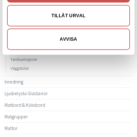
Hatthyllor
Klädhängare
TILLÅT URVAL
Nyckelskåp
Övrigt
AVVISA
Skohyllor
Speglar
Tamburmajorer
Väggstolar
Inredning
Ljusbelysta Glastavlor
Matbord & Köksbord
Matgrupper
Mattor