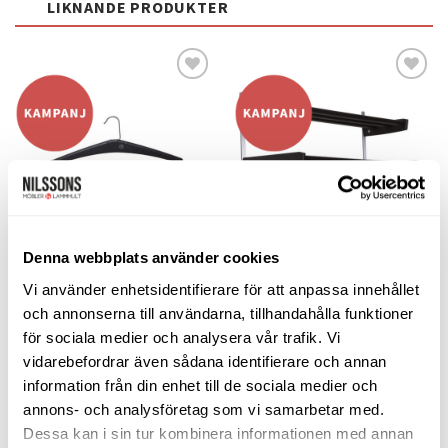
LIKNANDE PRODUKTER
Lägg
Lägg
till i
till i
önskelistan
önskelistan
Denna webbplats använder cookies
GALGAR
HALLMÖBLER
Meja hatthylla svartbets 90cm 2
Cella galge svartbetsad ek
Vi använder enhetsidentifierare för att anpassa innehållet
plan
och annonserna till användarna, tillhandahålla funktioner
Oscarssons Möbel
Oscarssons Möbel
347
kr
295
kr
2.907
kr
2.471
kr
för sociala medier och analysera vår trafik. Vi
vidarebefordrar även sådana identifierare och annan
LÄGG TILL I VARUKORG
LÄGG TILL I VARUKORG
information från din enhet till de sociala medier och
annons- och analysföretag som vi samarbetar med.
Dessa kan i sin tur kombinera informationen med annan