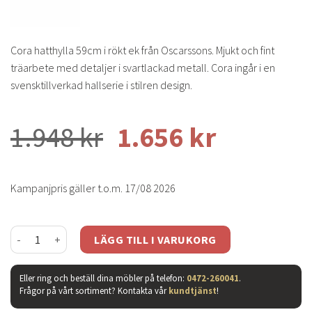
Cora hatthylla 59cm i rökt ek från Oscarssons. Mjukt och fint
träarbete med detaljer i svartlackad metall. Cora ingår i en
svensktillverkad hallserie i stilren design.
1.948
kr
1.656
kr
Kampanjpris gäller t.o.m. 17/08 2026
Cora hatthylla rökt ek 59cm mängd
LÄGG TILL I VARUKORG
Eller ring och beställ dina möbler på telefon:
0472-260041
.
Frågor på vårt sortiment? Kontakta vår
kundtjänst
!