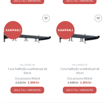
LÄGG TILL I VARUKORG
LÄGG TILL I VARUKORG
Lägg
Lägg
till i
till i
önskelistan
önskelistan
HALLMÖBLER
HALLMÖBLER
Cora hatthylla svartbetsad ek
Cora hatthylla svartbetsad ek
90cm
59cm
Oscarssons Möbel
Oscarssons Möbel
2.223
kr
1.890
kr
1.948
kr
1.656
kr
LÄGG TILL I VARUKORG
LÄGG TILL I VARUKORG