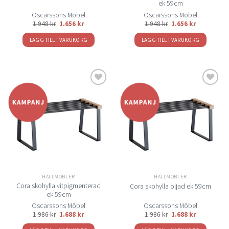
ek 59cm
Oscarssons Möbel
Oscarssons Möbel
1.948
kr
1.656
kr
1.948
kr
1.656
kr
LÄGG TILL I VARUKORG
LÄGG TILL I VARUKORG
Lägg
Lägg
till i
till i
önskelistan
önskelistan
HALLMÖBLER
HALLMÖBLER
Cora skohylla vitpigmenterad
Cora skohylla oljad ek 59cm
ek 59cm
Oscarssons Möbel
Oscarssons Möbel
1.986
kr
1.688
kr
1.986
kr
1.688
kr