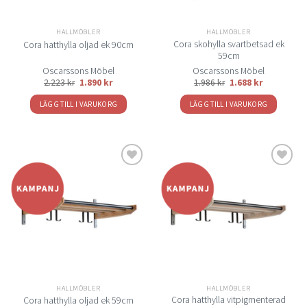
HALLMÖBLER
HALLMÖBLER
Cora skohylla svartbetsad ek
Cora hatthylla oljad ek 90cm
59cm
Oscarssons Möbel
Oscarssons Möbel
2.223
kr
1.890
kr
1.986
kr
1.688
kr
LÄGG TILL I VARUKORG
LÄGG TILL I VARUKORG
Lägg
Lägg
till i
till i
önskelistan
önskelistan
HALLMÖBLER
HALLMÖBLER
Cora hatthylla vitpigmenterad
Cora hatthylla oljad ek 59cm