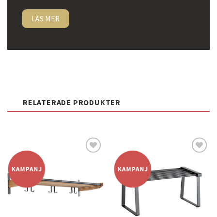
LÄS MER
RELATERADE PRODUKTER
Lägg
Lägg
till i
till i
önskelistan
önskelistan