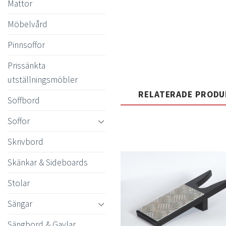
Mattor
Möbelvård
Pinnsoffor
Prissänkta
utställningsmöbler
RELATERADE PROD
Soffbord
Soffor
Skrivbord
Skänkar & Sideboards
t
Stolar
önsk
Sängar
Sängbord & Gavlar