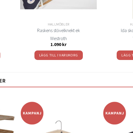
HALLMÖBLER
H
Raskens stövelknekt ek
Ida sk
Westroth
1.090
kr
LÄGG TILL I VARUKORG
LÄGG 
ER
Lägg
Lägg
ill i
till i
elistan
önskelistan