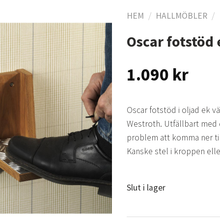
HEM
/
HALLMÖBLER
/
Oscar fotstöd 
Lägg
till i
1.090
kr
önskelistan
Oscar fotstöd i oljad ek 
Westroth. Utfällbart med 
problem att komma ner til
Kanske stel i kroppen eller
Slut i lager