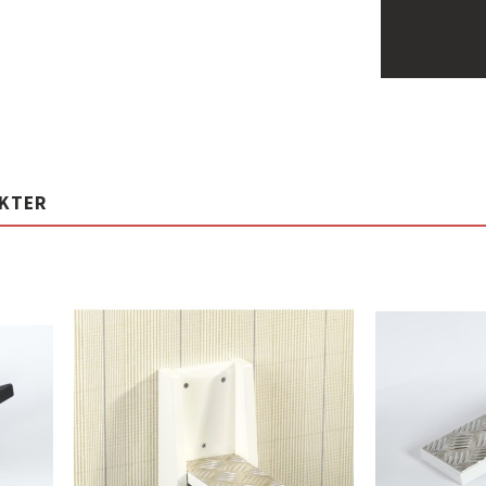
UKTER
Lägg
Lägg
ill i
till i
elistan
önskelistan