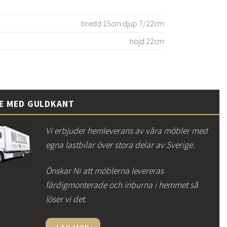
bredd 15cm djup 7/22cm
höjd 22cm
CE MED GULDKANT
Vi erbjuder hemleverans av våra möbler med
egna lastbilar över stora delar av Sverige.
Önskar Ni att möblerna levereras
färdigmonterade och inburna i hemmet så
löser vi det.