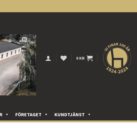
0
KR
R
FÖRETAGET
KUNDTJÄNST