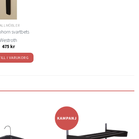
ALLMÖBLER
ohorn svartbets
Westroth
475
kr
TILL I VARUKORG
Lägg
Lägg
till i
till i
önskelistan
önskelistan