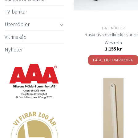
TV-bänkar
Utemöbler
HALLMÖBLER
Raskens stövelknekt svartbe
Vitrinskåp
Westroth
1.155
kr
Nyheter
LÄGG TILL I VARUKORG
t
önsk