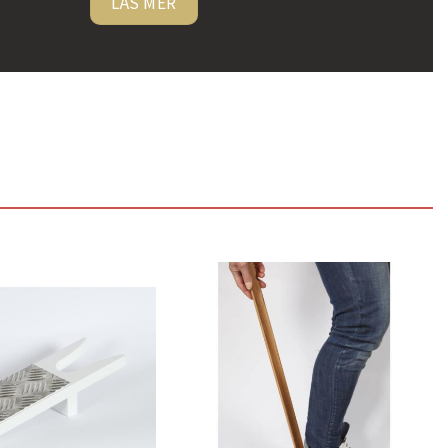
LÄS MER
Lägg
Lägg
till i
till i
önskelistan
önskelistan