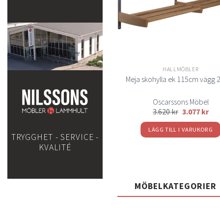
GALGAR
HALLMÖBLER
Cella galge vitlack
Meja skohylla ek 115cm vägg 2
Oscarssons Möbel
Oscarssons Möbel
347
kr
295
kr
3.620
kr
3.077
kr
LÄGG TILL I VARUKORG
LÄGG TILL I VARUKORG
TRYGGHET - SERVICE -
KVALITÉ
MÖBELKATEGORIER