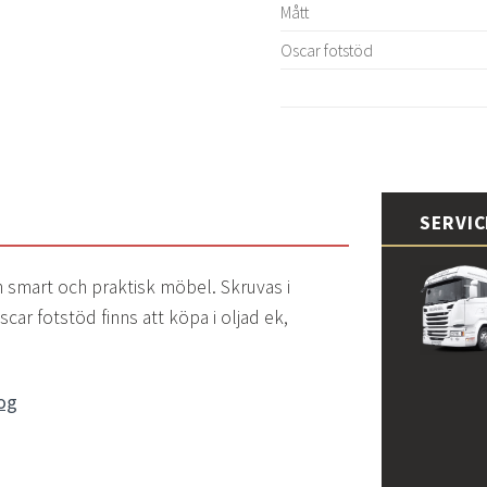
Mått
Oscar fotstöd
SERVI
n smart och praktisk möbel. Skruvas i
car fotstöd finns att köpa i oljad ek,
og