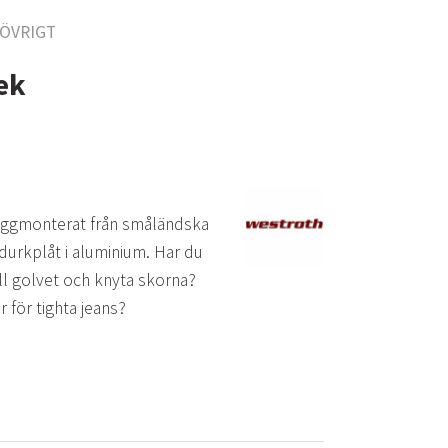
ÖVRIGT
ek
väggmonterat från småländska
durkplåt i aluminium. Har du
l golvet och knyta skorna?
 för tighta jeans?