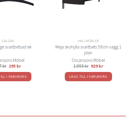
GALGAR
HALLMÖBLER
Meja skohylla svartbets 59cm vägg 1
lge svartbetsad ek
plan
rssons Möbel
Oscarssons Möbel
7
kr
295
kr
1.093
kr
929
kr
TILL I VARUKORG
LÄGG TILL I VARUKORG