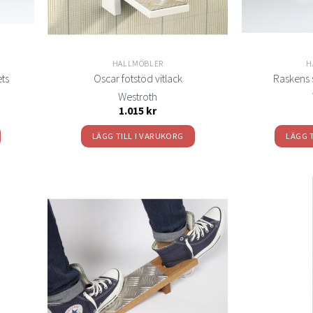
HALLMÖBLER
H
ts
Oscar fotstöd vitlack
Raskens s
Westroth
1.015
kr
LÄGG TILL I VARUKORG
LÄGG 
Lägg
Lägg
ill i
till i
elistan
önskelistan