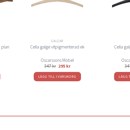
GALGAR
 plan
Cella galge vitpigmenterad ek
Cella ga
Oscarssons Möbel
Osca
347
kr
295
kr
34
LÄGG TILL I VARUKORG
LÄGG 