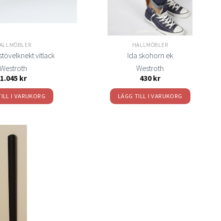
ALLMÖBLER
HALLMÖBLER
tövelknekt vitlack
Ida skohorn ek
Westroth
Westroth
1.045
kr
430
kr
TILL I VARUKORG
LÄGG TILL I VARUKORG
Lägg
till i
önskelistan