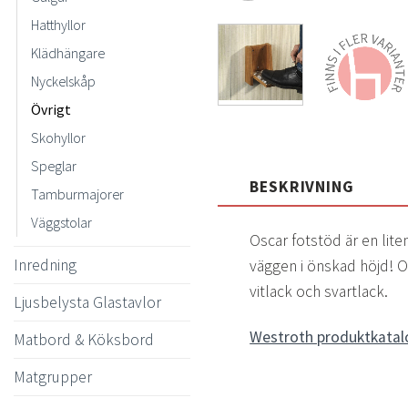
Hatthyllor
Klädhängare
Nyckelskåp
Övrigt
Skohyllor
Speglar
BESKRIVNING
Tamburmajorer
Väggstolar
Oscar fotstöd är en lite
Inredning
väggen i önskad höjd! Os
vitlack och svartlack.
Ljusbelysta Glastavlor
Westroth produktkatal
Matbord & Köksbord
Matgrupper