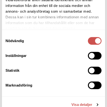
information från din enhet till de sociala medier och
Ljusbelysta Glastavlor
annons- och analysföretag som vi samarbetar med.
Matbord & Köksbord
Dessa kan i sin tur kombinera informationen med annan
information som du har tillhandahållit eller som de har
Matgrupper
samlat in när du har använt deras tjänster.
Mattor
Samtyckesval
Nödvändig
Möbelvård
Pinnsoffor
Inställningar
Prissänkta utställningsmöbler
Statistik
Soffbord
Soffor
Marknadsföring
Skrivbord
Skänkar & Sideboards
Visa detaljer