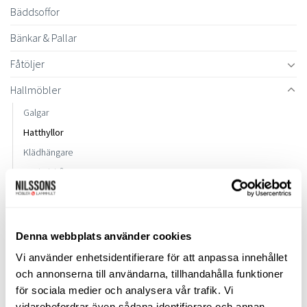
Bäddsoffor
Bänkar & Pallar
Fåtöljer
Hallmöbler
Galgar
Hatthyllor
Klädhängare
Nyckelskåp
Övrigt
Skohyllor
Speglar
Denna webbplats använder cookies
Tamburmajorer
Vi använder enhetsidentifierare för att anpassa innehållet
Väggstolar
och annonserna till användarna, tillhandahålla funktioner
för sociala medier och analysera vår trafik. Vi
Inredning
vidarebefordrar även sådana identifierare och annan