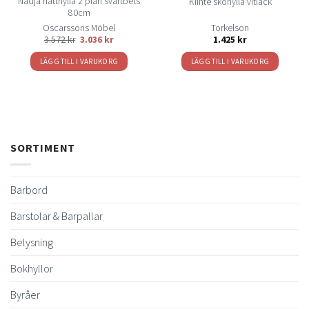
Nadja hatthylla 2 plan svartbets
Klinte skohylla vitlack
80cm
Oscarssons Möbel
Torkelson
3.572
kr
3.036
kr
1.425
kr
LÄGG TILL I VARUKORG
LÄGG TILL I VARUKORG
SORTIMENT
Barbord
Barstolar & Barpallar
Belysning
Bokhyllor
Byråer