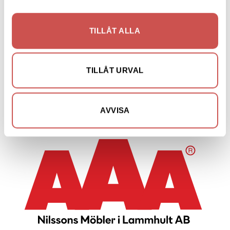
Stolar
Sängar
TILLÅT ALLA
Sängbord & Gavlar
TV-bänkar
TILLÅT URVAL
Utemöbler
Vitrinskåp
AVVISA
Nyheter