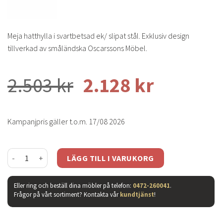
Meja hatthylla i svartbetsad ek/ slipat stål. Exklusiv design
tillverkad av småländska Oscarssons Möbel.
2.503
kr
2.128
kr
Kampanjpris gäller t.o.m. 17/08 2026
Meja hatthylla svartbets 59cm 2 plan mängd
LÄGG TILL I VARUKORG
Eller ring och beställ dina möbler på telefon:
0472-260041
.
Frågor på vårt sortiment? Kontakta vår
kundtjänst
!