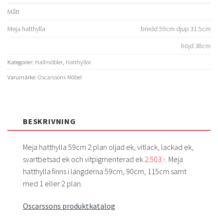
Mått
Meja hatthylla
bredd 59cm djup 31.5cm
höjd 38cm
Kategorier:
Hallmöbler
,
Hatthyllor
Varumärke:
Oscarssons Möbel
BESKRIVNING
Meja hatthylla 59cm 2 plan oljad ek, vitlack, lackad ek,
svartbetsad ek och vitpigmenterad ek
2.503:-
. Meja
hatthylla finns i längderna 59cm, 90cm, 115cm samt
med 1 eller 2 plan.
Oscarssons produktkatalog