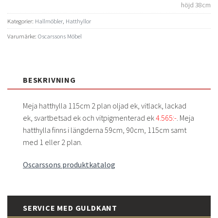
höjd 38cm
Kategorier:
Hallmöbler
,
Hatthyllor
Varumärke:
Oscarssons Möbel
BESKRIVNING
Meja hatthylla 115cm 2 plan oljad ek, vitlack, lackad
ek, svartbetsad ek och vitpigmenterad ek
4.565:-
. Meja
hatthylla finns i längderna 59cm, 90cm, 115cm samt
med 1 eller 2 plan.
Oscarssons produktkatalog
SERVICE MED GULDKANT