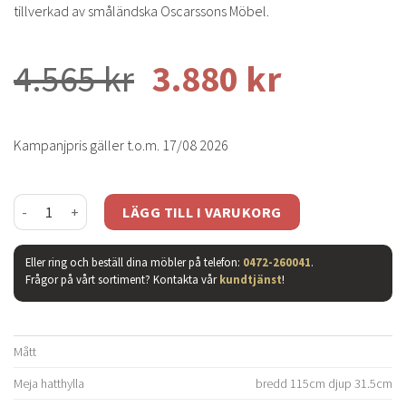
tillverkad av småländska Oscarssons Möbel.
4.565
kr
3.880
kr
Kampanjpris gäller t.o.m. 17/08 2026
Meja hatthylla svartbets 115cm 2 plan mängd
LÄGG TILL I VARUKORG
Eller ring och beställ dina möbler på telefon:
0472-260041
.
Frågor på vårt sortiment? Kontakta vår
kundtjänst
!
Mått
Meja hatthylla
bredd 115cm djup 31.5cm