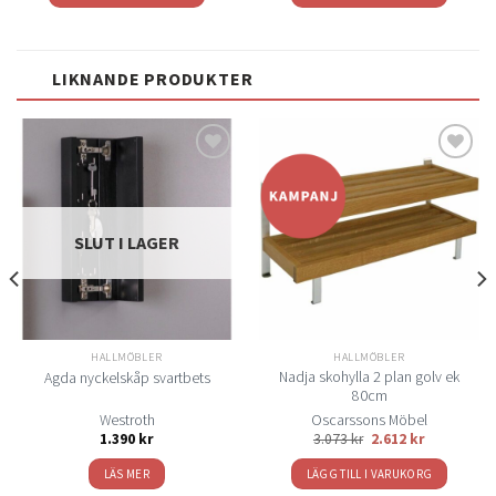
LIKNANDE PRODUKTER
Lägg
Lägg
till i
till i
önskelistan
önskelistan
SLUT I LAGER
HALLMÖBLER
HALLMÖBLER
Nadja skohylla 2 plan golv ek
Agda nyckelskåp svartbets
80cm
Westroth
Oscarssons Möbel
1.390
kr
3.073
kr
2.612
kr
LÄS MER
LÄGG TILL I VARUKORG