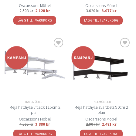
Oscarssons Möbel
Oscarssons Möbel
2.503
kr
2.128
kr
3.620
kr
3.077
kr
LÄGG TILL I VARUKORG
LÄGG TILL I VARUKORG
Lägg
Lägg
till i
till i
önskelistan
önskelistan
HALLMÖBLER
HALLMÖBLER
Meja hatthylla vitlack 115cm 2
Meja hatthylla svartbets 90cm 2
plan
plan
Oscarssons Möbel
Oscarssons Möbel
4.565
kr
3.880
kr
2.907
kr
2.471
kr
LÄGG TILL I VARUKORG
LÄGG TILL I VARUKORG