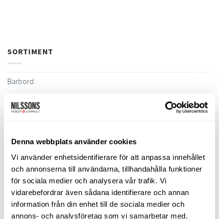
SORTIMENT
Barbord
Barstolar & Barpallar
Belysning
Bokhyllor
Denna webbplats använder cookies
Byråer
Vi använder enhetsidentifierare för att anpassa innehållet
och annonserna till användarna, tillhandahålla funktioner
Bäddsoffor
för sociala medier och analysera vår trafik. Vi
Bänkar & Pallar
vidarebefordrar även sådana identifierare och annan
information från din enhet till de sociala medier och
Fåtöljer
annons- och analysföretag som vi samarbetar med.