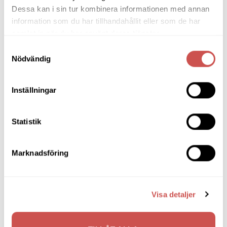
Dessa kan i sin tur kombinera informationen med annan
Hallmöbler
information som du har tillhandahållit eller som de har
Galgar
samlat in när du har använt deras tjänster.
Hatthyllor
Samtyckesval
Klädhängare
Nödvändig
Nyckelskåp
Övrigt
Inställningar
Skohyllor
Speglar
Statistik
Tamburmajorer
Väggstolar
Marknadsföring
Inredning
Ljusbelysta Glastavlor
Visa detaljer
Matbord & Köksbord
Matgrupper