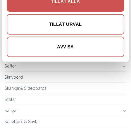
TILLÅT ALLA
Mattor
Möbelvård
TILLÅT URVAL
Pinnsoffor
Prissänkta utställningsmöbler
AVVISA
Soffbord
Soffor
Skrivbord
Skänkar & Sideboards
Stolar
Sängar
Sängbord & Gavlar