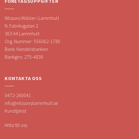
FÖRETAGSUPPGIFTER
Nilssons Möbler i Lammhult
N. Fabriksgatan 2
363 44 Lammhult
Org. Nummer: 556062-1780
Bank: Handelsbanken
Bankgiro: 275-4836
KONTAKTA OSS
0472-260041
info@nilssonsilammhult.se
Kundtjänst
Hitta till oss