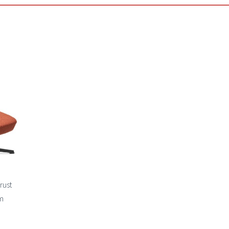
Lägg
ill i
elistan
 rust
rm
isintervall:
130 kr