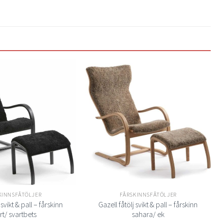
Lägg
Lägg
till i
till i
önskelistan
önskelistan
KINNSFÅTÖLJER
FÅRSKINNSFÅTÖLJER
 svikt & pall – fårskinn
Gazell fåtölj svikt & pall – fårskinn
rt/ svartbets
sahara/ ek