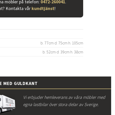
ina möbler på telefon:
0472-260041
.
nt? Kontakta vår
kundtjänst
!
b. 77cm d. 75cm h. 105cm
b. 52cm d. 39cm h. 38cm
CE MED GULDKANT
Vi erbjuder hemleverans av våra möbler med
egna lastbilar över stora delar av Sverige.