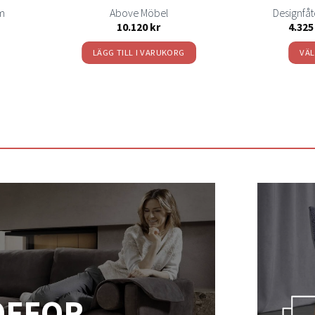
rm
Above Möbel
Designfåt
isintervall:
10.120
kr
4.32
325 kr
LÄGG TILL I VARUKORG
VÄL
.810 kr
n
OFFOR.