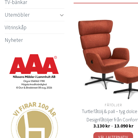
TV-bänkar
Utemöbler
Vitrinskåp
Nyheter
t
önsk
FÅTÖLJER
Turtle fåtölj & pall – tyg dolce
Designfåtöljer från Confo
Pr
3.130
kr
–
13.090
kr
3.
till
VÄLJ ALTERNATIV