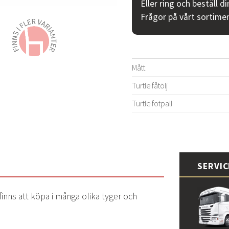
Eller ring och beställ d
Frågor på vårt sortime
Mått
Turtle fåtölj
Turtle fotpall
SERVI
 finns att köpa i många olika tyger och