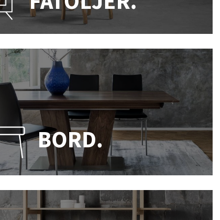
FÅTÖLJER.
BORD.