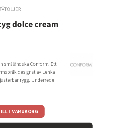
FÅTÖLJER
– tyg dolce cream
från småländska Conform. Ett
ormspråk designat av Lenka
justerbar rygg. Underrede i
cream mängd
ILL I VARUKORG