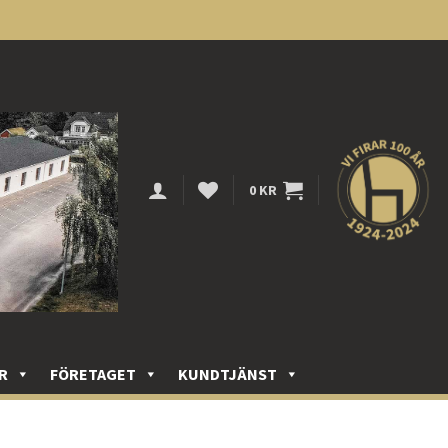
0
KR
R
FÖRETAGET
KUNDTJÄNST