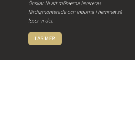
Önskar Ni att möblerna levereras
färdigmonterade och inburna i hemmet så
löser vi det.
LÄS MER