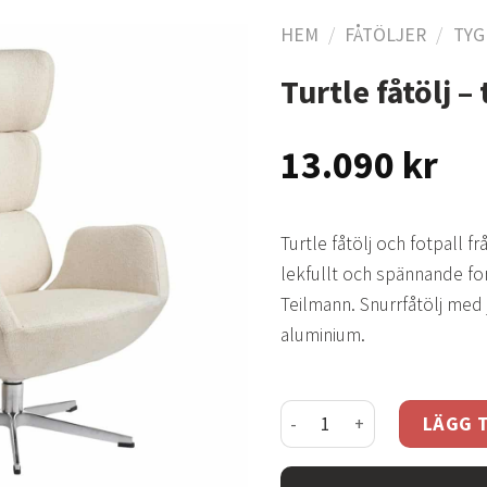
HEM
/
FÅTÖLJER
/
TYG
Turtle fåtölj 
Lägg
till i
13.090
kr
önskelistan
Turtle fåtölj och fotpall 
lekfullt och spännande f
Teilmann. Snurrfåtölj med 
aluminium.
Turtle fåtölj - tyg dolce 
LÄGG T