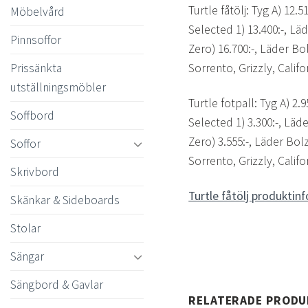
Turtle fåtölj: Tyg A) 12.51
Möbelvård
Selected 1) 13.400:-, Lä
Pinnsoffor
Zero) 16.700:-, Läder Bo
Sorrento, Grizzly, Califor
Prissänkta
utställningsmöbler
Turtle fotpall: Tyg A) 2.9
Soffbord
Selected 1) 3.300:-, Läde
Zero) 3.555:-, Läder Bol
Soffor
Sorrento, Grizzly, Califor
Skrivbord
Turtle fåtölj produktinf
Skänkar & Sideboards
Stolar
Sängar
Sängbord & Gavlar
RELATERADE PROD