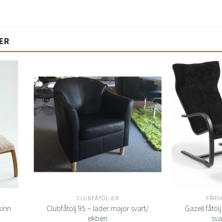
.090 kr
ER
Lägg
Lägg
ill i
till i
elistan
önskelistan
n
CLUBFÅTÖLJER
FÅRS
kinn
Clubfåtölj 95 – läder major svart/
Gazell fåtölj
ekben
sva