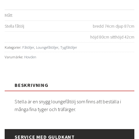
Mått
Stella fåtölj
bredd 74cm djup 87cm
höjd 80cm sitthöjd 42cm
Kategorier:
Fåtöljer
,
Loungefåtöljer
,
Tygfåtöljer
Varumärke:
Hovden
BESKRIVNING
Stella är en snygg loungefåtölj som finns att beställa i
många fina tyger och träfärger.
SERVICE MED GULDKANT