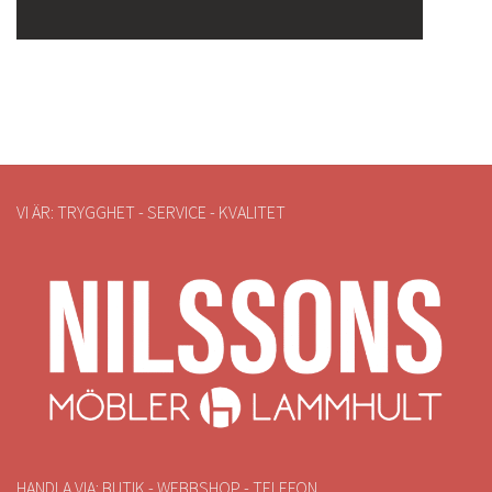
VI ÄR: TRYGGHET - SERVICE - KVALITET
HANDLA VIA: BUTIK - WEBBSHOP - TELEFON