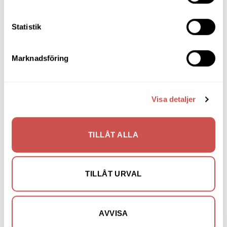
Matbord & Köksbord
Statistik
Matgrupper
Mattor
Marknadsföring
Möbelvård
Pinnsoffor
Visa detaljer
Prissänkta utställningsmöbler
Soffbord
TILLÅT ALLA
Soffor
Skrivbord
TILLÅT URVAL
Skänkar & Sideboards
Stolar
AVVISA