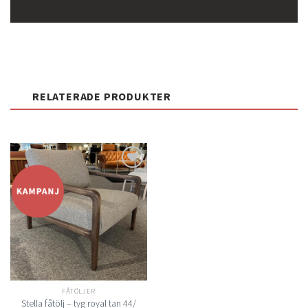
RELATERADE PRODUKTER
Lägg
till i
önskelistan
FÅTÖLJER
Stella fåtölj – tyg royal tan 44/