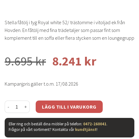
Stella fåtölj i tyg Royal white 52/ trästomme i vitoljad ek från
Hovden. En fåtölj med fina trädetaljer som passar fint som
komplement till en soffa eller flera stycken som en loungegrupp
9.695
kr
8.241
kr
Kampanjpris gäller t.o.m. 17/08 2026
Stella fåtölj - tyg royal white 52/ vitoljad mängd
LÄGG TILL I VARUKORG
Eller ring och beställ dina möbler på telefon:
0472-260041
.
Frågor på vårt sortiment? Kontakta vår
kundtjänst
!