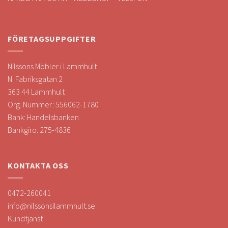
FÖRETAGSUPPGIFTER
Nilssons Möbler i Lammhult
N. Fabriksgatan 2
363 44 Lammhult
Org. Nummer: 556062-1780
Bank: Handelsbanken
Bankgiro: 275-4836
KONTAKTA OSS
0472-260041
info@nilssonsilammhult.se
Kundtjänst