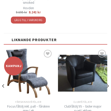
smoked
Hovden
9.695
kr
8.241
kr
LÄGG TILL I VARUKORG
LIKNANDE PRODUKTER
Lägg
Lägg
till i
till i
önskelistan
önskelistan
FÅRSKINNSFÅTÖLJER
CLUBFÅTÖLJER
Focus fåtölj inkl. pall – fårskinn
Clubfåtölj 95 – läder major
grey/ ek
svart/ ekben