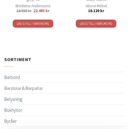
Bröderna Anderssons
Above Möbel
Det
Det
24.980
kr
22.495
kr
10.120
kr
ursprungliga
nuvarande
priset
priset
var:
är:
LÄGG TILL I VARUKORG
LÄGG TILL I VARUKORG
24.980 kr.
22.495 kr.
SORTIMENT
Barbord
Barstolar & Barpallar
Belysning
Bokhyllor
Byråer