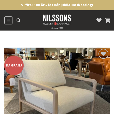
Skip
Vi firar 100 år –
läs vår jubileumskatalog!
to
content
Lägg
till i
önskelistan