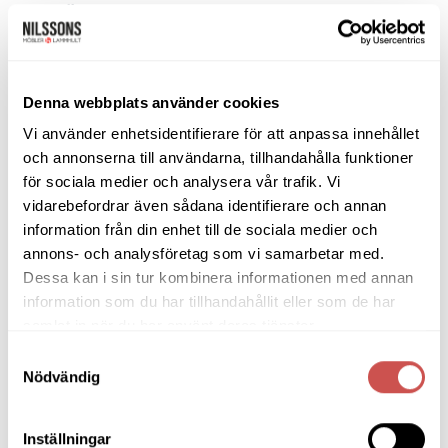
Bäddsoffor
Bänkar & Pallar
Fåtöljer
Denna webbplats använder cookies
Clubfåtöljer
Vi använder enhetsidentifierare för att anpassa innehållet
Fårskinnsfåtöljer
och annonserna till användarna, tillhandahålla funktioner
Liggfåtöljer
för sociala medier och analysera vår trafik. Vi
Loungefåtöljer
vidarebefordrar även sådana identifierare och annan
information från din enhet till de sociala medier och
Reclinerfåtöljer
annons- och analysföretag som vi samarbetar med.
Skinnfåtöljer
Dessa kan i sin tur kombinera informationen med annan
Snurrfåtöljer
information som du har tillhandahållit eller som de har
Tygfåtöljer
samlat in när du har använt deras tjänster.
Samtyckesval
Hallmöbler
Nödvändig
Inredning
Inställningar
Ljusbelysta Glastavlor