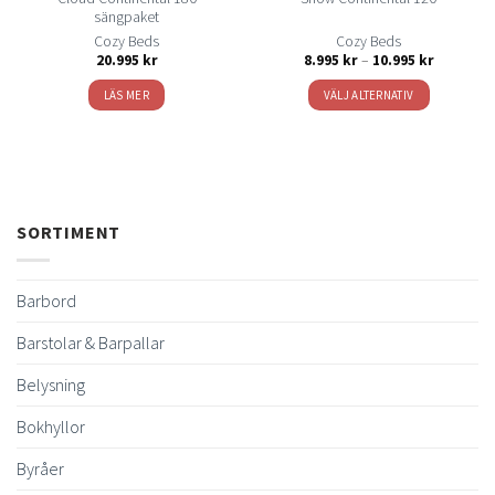
sängpaket
Cozy Beds
Cozy Beds
Prisinterva
20.995
kr
8.995
kr
–
10.995
kr
8.995 kr
till
LÄS MER
VÄLJ ALTERNATIV
10.995 kr
Den
här
produkten
har
flera
SORTIMENT
varianter.
De
olika
Barbord
alternativen
kan
Barstolar & Barpallar
väljas
på
Belysning
produktsidan
Bokhyllor
Byråer