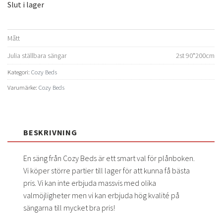
Slut i lager
Mått
Julia ställbara sängar
2st 90*200cm
Kategori:
Cozy Beds
Varumärke:
Cozy Beds
BESKRIVNING
En säng från Cozy Beds är ett smart val för plånboken.
Vi köper större partier till lager för att kunna få bästa
pris. Vi kan inte erbjuda massvis med olika
valmöjligheter men vi kan erbjuda hög kvalité på
sängarna till mycket bra pris!