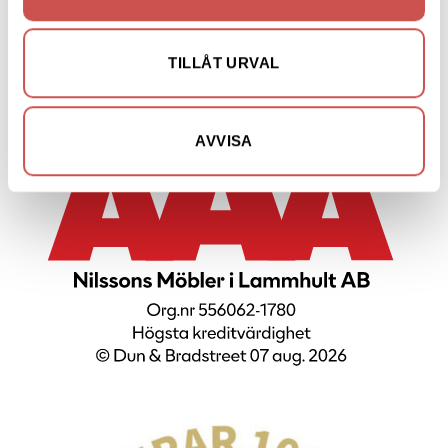
Utemöbler
Vitrinskåp
TILLÅT URVAL
Nyheter
AVVISA