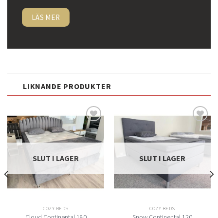
LÄS MER
LIKNANDE PRODUKTER
Lägg
Lägg
till i
till i
önskelistan
önskelistan
SLUT I LAGER
SLUT I LAGER
COZY BEDS
COZY BEDS
Cloud Continental 180
Snow Continental 120