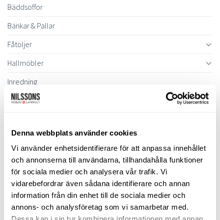
Bäddsoffor
Bänkar & Pallar
Fåtöljer
Hallmöbler
Inredning
Ljusbelysta Glastavlor
Matbord & Köksbord
Denna webbplats använder cookies
Matgrupper
Vi använder enhetsidentifierare för att anpassa innehållet
Mattor
och annonserna till användarna, tillhandahålla funktioner
för sociala medier och analysera vår trafik. Vi
Möbelvård
vidarebefordrar även sådana identifierare och annan
Pinnsoffor
information från din enhet till de sociala medier och
annons- och analysföretag som vi samarbetar med.
Prissänkta utställningsmöbler
Dessa kan i sin tur kombinera informationen med annan