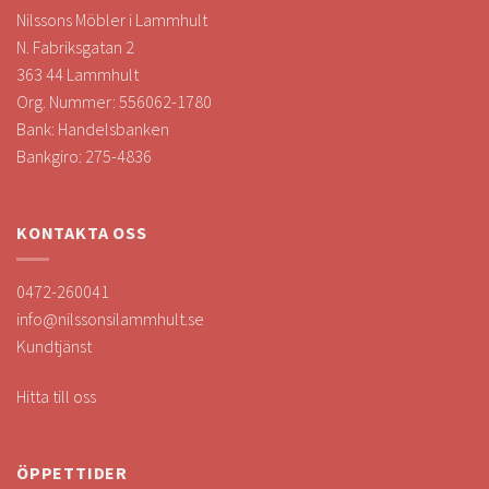
Nilssons Möbler i Lammhult
N. Fabriksgatan 2
363 44 Lammhult
Org. Nummer: 556062-1780
Bank: Handelsbanken
Bankgiro: 275-4836
KONTAKTA OSS
0472-260041
info@nilssonsilammhult.se
Kundtjänst
Hitta till oss
ÖPPETTIDER