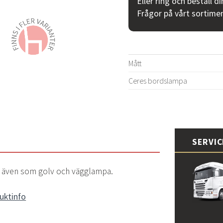
Eller ring och beställ d
Frågor på vårt sortime
Mått
Ceres bordslampa
SERVI
 även som golv och vägglampa.
uktinfo