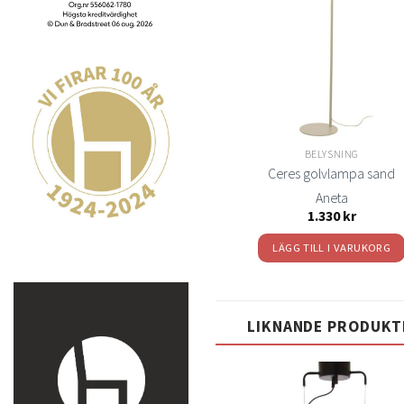
önsk
BELYSNING
Ceres golvlampa sand
Aneta
1.330
kr
LÄGG TILL I VARUKORG
LIKNANDE PRODUKT