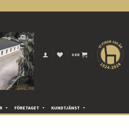
0
KR
R
FÖRETAGET
KUNDTJÄNST