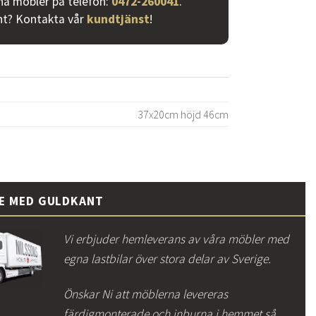
ina möbler på telefon:
0472-260041
.
nt? Kontakta vår
kundtjänst
!
37x20cm höjd 46cm
CE MED GULDKANT
Vi erbjuder hemleverans av våra möbler med
egna lastbilar över stora delar av Sverige.
Önskar Ni att möblerna levereras
färdigmonterade och inburna i hemmet så