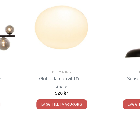
Lägg
Lägg
ill i
till i
elistan
önskelistan
BELYSNING
k
Globus lampa vit 18cm
Sense 
Aneta
520
kr
LÄGG TILL I VARUKORG
LÄGG 