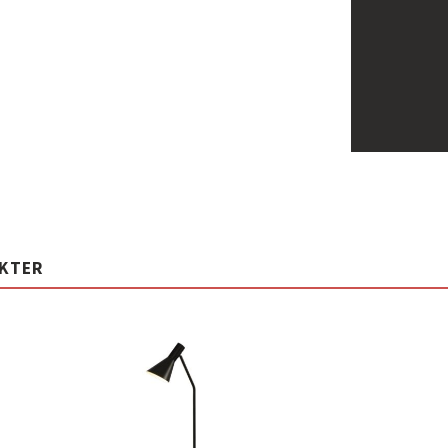
UKTER
Lägg
Lägg
ill i
till i