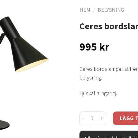
HEM
/
BELYSNING
Ceres bordsla
Lägg
till i
995
kr
önskelistan
Ceres bordslampa i stilren
belysning.
Ljuskälla ingår ej.
Ceres bordslampa svart 
LÄGG T