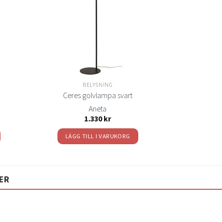
elistan
önskelistan
BELYSNING
Ceres golvlampa svart
Aneta
1.330
kr
LÄGG TILL I VARUKORG
ER