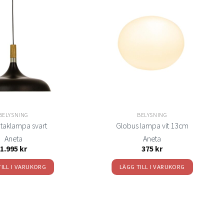
Lägg
Lägg
till i
till i
önskelistan
önskelistan
BELYSNING
BELYSNING
taklampa svart
Globus lampa vit 13cm
Aneta
Aneta
1.995
kr
375
kr
TILL I VARUKORG
LÄGG TILL I VARUKORG