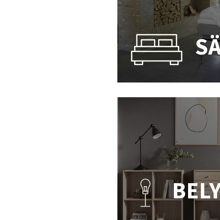
S
BEL