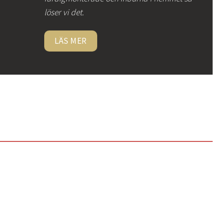
löser vi det.
LÄS MER