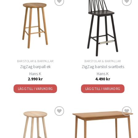
Lägg
Lägg
till i
till i
önskelistan
önskelistan
BARSTOLAR & BARPALLAR
BARSTOLAR & BARPALLAR
ZigZag barpall ek
ZigZag barstol svartbets
Hans K
Hans K
2.990
kr
4.490
kr
LÄGG TILL I VARUKORG
LÄGG TILL I VARUKORG
Lägg
Lägg
till i
till i
önskelistan
önskelistan