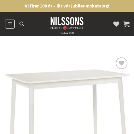
Skip
Vi firar 100 år –
läs vår jubileumskatalog!
to
content
Lägg
till i
önskelistan