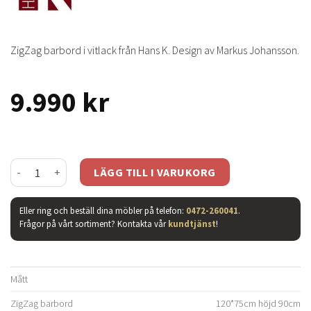
ZigZag barbord i vitlack från Hans K. Design av Markus Johansson.
9.990
kr
ZigZag barbord vitlack mängd
LÄGG TILL I VARUKORG
Eller ring och beställ dina möbler på telefon:
0472-260041
.
Frågor på vårt sortiment? Kontakta vår
kundtjänst
!
Mått
ZigZag barbord
120*75cm höjd 90cm