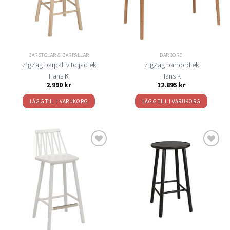
BARSTOLAR & BARPALLAR
BARBORD
ZigZag barpall vitoljad ek
ZigZag barbord ek
Hans K
Hans K
2.990
kr
12.895
kr
LÄGG TILL I VARUKORG
LÄGG TILL I VARUKORG
Lägg
Lägg
till i
till i
önskelistan
önskelistan