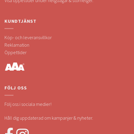
Visa öppettider under helgdagar & storhelger.
KUNDTJÄNST
Köp- och leveransvillkor
Reklamation
Öppettider
FÖLJ OSS
Följ oss i sociala medier!
Håll dig uppdaterad om kampanjer & nyheter.