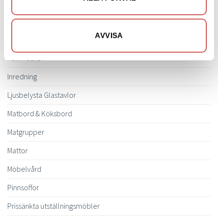
Bäddsoffor
Bänkar & Pallar
AVVISA
Fåtöljer
Hallmöbler
Inredning
Ljusbelysta Glastavlor
Matbord & Köksbord
Matgrupper
Mattor
Möbelvård
Pinnsoffor
Prissänkta utställningsmöbler