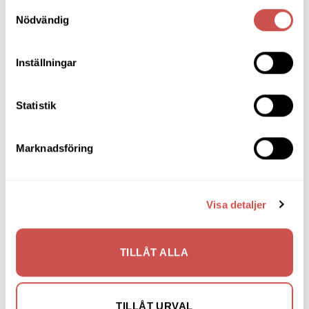
Rod runt barbord
Samtyckesval
Nödvändig
Mavis
8.725
kr
LÄGG TILL I VARUKORG
Inställningar
Statistik
SORTIMENT
Marknadsföring
Barbord
Visa detaljer
Barstolar & Barpallar
Belysning
TILLÅT ALLA
Bokhyllor
Byråer
TILLÅT URVAL