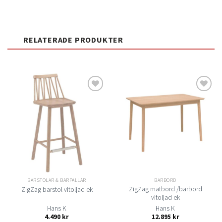
RELATERADE PRODUKTER
Lägg
Lägg
till i
till i
önskelistan
önskelistan
BARSTOLAR & BARPALLAR
BARBORD
ZigZag matbord /barbord
ZigZag barstol vitoljad ek
vitoljad ek
Hans K
Hans K
4.490
kr
12.895
kr