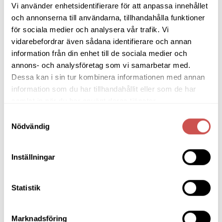
Bäddsoffor
Vi använder enhetsidentifierare för att anpassa innehållet
och annonserna till användarna, tillhandahålla funktioner
Bänkar & Pallar
för sociala medier och analysera vår trafik. Vi
Fåtöljer
vidarebefordrar även sådana identifierare och annan
information från din enhet till de sociala medier och
Hallmöbler
annons- och analysföretag som vi samarbetar med.
Dessa kan i sin tur kombinera informationen med annan
Inredning
information som du har tillhandahållit eller som de har
Ljusbelysta Glastavlor
samlat in när du har använt deras tjänster.
Samtyckesval
Matbord & Köksbord
Nödvändig
Matgrupper
Mattor
Inställningar
Möbelvård
Statistik
Pinnsoffor
Prissänkta utställningsmöbler
Marknadsföring