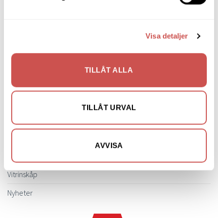
Soffbord
Soffor
Visa detaljer
Skrivbord
Skänkar & Sideboards
TILLÅT ALLA
Stolar
Sängar
TILLÅT URVAL
Sängbord & Gavlar
TV-bänkar
AVVISA
Utemöbler
Vitrinskåp
Nyheter