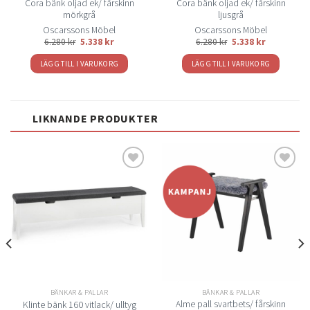
Cora bänk oljad ek/ fårskinn
Cora bänk oljad ek/ fårskinn
mörkgrå
ljusgrå
Oscarssons Möbel
Oscarssons Möbel
6.280
kr
5.338
kr
6.280
kr
5.338
kr
LÄGG TILL I VARUKORG
LÄGG TILL I VARUKORG
LIKNANDE PRODUKTER
Lägg
Lägg
till i
till i
önskelistan
önskelistan
BÄNKAR & PALLAR
BÄNKAR & PALLAR
Alme pall svartbets/ fårskinn
Klinte bänk 160 vitlack/ ulltyg