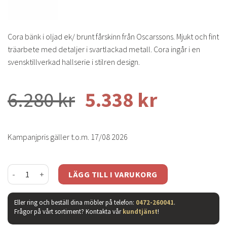
Cora bänk i oljad ek/ brunt fårskinn från Oscarssons. Mjukt och fint
träarbete med detaljer i svartlackad metall. Cora ingår i en
svensktillverkad hallserie i stilren design.
6.280
kr
5.338
kr
Kampanjpris gäller t.o.m. 17/08 2026
Cora bänk oljad ek/ fårskinn brun mängd
LÄGG TILL I VARUKORG
Eller ring och beställ dina möbler på telefon:
0472-260041
.
Frågor på vårt sortiment? Kontakta vår
kundtjänst
!