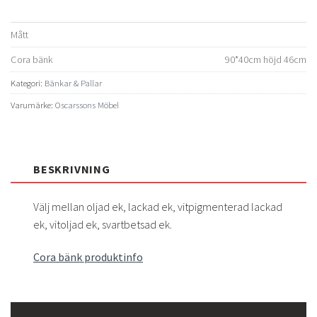
Mått
Cora bänk
90*40cm höjd 46cm
Kategori:
Bänkar & Pallar
Varumärke:
Oscarssons Möbel
BESKRIVNING
Välj mellan oljad ek, lackad ek, vitpigmenterad lackad
ek, vitoljad ek, svartbetsad ek.
Cora bänk produktinfo