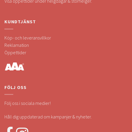
Visa öppettider under helgdagar & storhelger.
KUNDTJÄNST
Köp- och leveransvillkor
Reklamation
Öppettider
FÖLJ OSS
Följ oss i sociala medier!
Håll dig uppdaterad om kampanjer & nyheter.