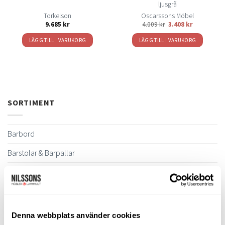
ljusgrå
Torkelson
Oscarssons Möbel
9.685
kr
4.009
kr
3.408
kr
LÄGG TILL I VARUKORG
LÄGG TILL I VARUKORG
SORTIMENT
Barbord
Barstolar & Barpallar
Belysning
Bokhyllor
Byråer
Denna webbplats använder cookies