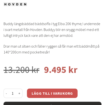
Buddy längsbäddad bäddsoffa i tyg Elba 206 thyme/ underrede
i svart metall från Hovden. Buddyy blir en snygg möbel med ett
luftigt intryck tack vare att den ej har armstöd.
Drar man ut sitsen och fäller ryggen så får man ett bäddmått på
140*200cm med pocketresår!
Det
Det
13.200
kr
9.495
kr
ursprungliga
nuvara
priset
priset
Buddy bäddsoffa längsbäddad - tyg elba thyme mängd
LÄGG TILL I VARUKORG
var:
är: