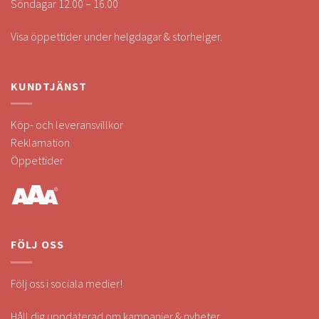
Söndagar 12.00 – 16.00
Visa öppettider under helgdagar & storhelger.
KUNDTJÄNST
Köp- och leveransvillkor
Reklamation
Öppettider
FÖLJ OSS
Följ oss i sociala medier!
Håll dig uppdaterad om kampanjer & nyheter.