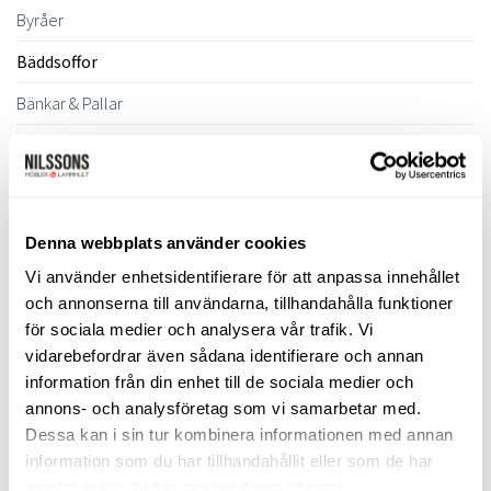
Byråer
Bäddsoffor
Bänkar & Pallar
Fåtöljer
Hallmöbler
Inredning
Denna webbplats använder cookies
Ljusbelysta Glastavlor
Vi använder enhetsidentifierare för att anpassa innehållet
och annonserna till användarna, tillhandahålla funktioner
Matbord & Köksbord
för sociala medier och analysera vår trafik. Vi
Matgrupper
vidarebefordrar även sådana identifierare och annan
information från din enhet till de sociala medier och
Mattor
annons- och analysföretag som vi samarbetar med.
Möbelvård
Dessa kan i sin tur kombinera informationen med annan
information som du har tillhandahållit eller som de har
Pinnsoffor
samlat in när du har använt deras tjänster.