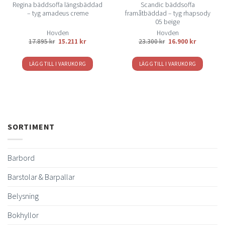
Regina bäddsoffa längsbäddad
Scandic bäddsoffa
– tyg amadeus creme
framåtbäddad – tyg rhapsody
05 beige
Hovden
Hovden
rvall:
Det
Det
Det
Det
17.895
kr
15.211
kr
23.300
kr
16.900
kr
kr
ursprungliga
nuvarande
ursprungliga
nuvarand
priset
priset
priset
priset
kr
var:
är:
var:
är:
LÄGG TILL I VARUKORG
LÄGG TILL I VARUKORG
17.895 kr.
15.211 kr.
23.300 kr.
16.900 kr.
SORTIMENT
Barbord
Barstolar & Barpallar
Belysning
Bokhyllor