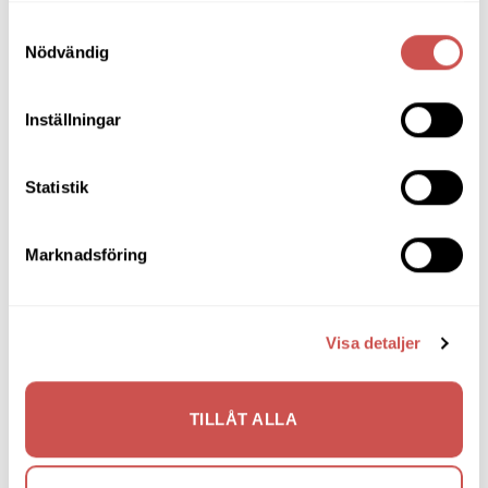
Prissänkta utställningsmöbler
Samtyckesval
Nödvändig
Soffbord
Soffor
Inställningar
Skrivbord
Statistik
Skänkar & Sideboards
Stolar
Marknadsföring
Sängar
Sängbord & Gavlar
Visa detaljer
TV-bänkar
Utemöbler
TILLÅT ALLA
Vitrinskåp
Nyheter