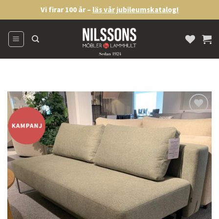
Skip
Vi firar 100 år –
läs vår jubileumskatalog!
to
content
Lägg
till i
önskelistan