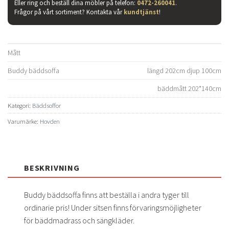
13.200 kr.
9.495 kr
Eller ring och beställ dina möbler på telefon:
0472-260041
.
Frågor på vårt sortiment? Kontakta vår
kundtjänst
!
Mått
Buddy bäddsoffa
längd 202cm djup 100cm
bäddmått 202*140cm
Kategori:
Bäddsoffor
Varumärke:
Hovden
BESKRIVNING
Buddy bäddsoffa finns att beställa i andra tyger till
ordinarie pris! Under sitsen finns förvaringsmöjligheter
för bäddmadrass och sängkläder.