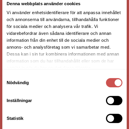
Denna webbplats använder cookies
Vi använder enhetsidentifierare för att anpassa innehållet
och annonserna till användarna, tillhandahålla funktioner
för sociala medier och analysera vår trafik. Vi
vidarebefordrar även sådana identifierare och annan
information från din enhet till de sociala medier och
annons- och analysföretag som vi samarbetar med.
Dessa kan i sin tur kombinera informationen med annan
information som du har tillhandahållit eller som de har
HANDLA VIA: BUTIK - WEBBSHOP - TELEFON
samlat in när du har använt deras tjänster.
Samtyckesval
Nödvändig
FÖRETAGSUPPGIFTER
Inställningar
Nilssons Möbler i Lammhult
N. Fabriksgatan 2
363 44 Lammhult
Statistik
Org. Nummer: 556062-1780