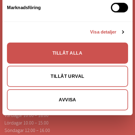
Bank: Handelsbanken
Marknadsföring
Bankgiro: 275-4836
Visa detaljer
KONTAKTA OSS
0472-260041
TILLÅT ALLA
info@nilssonsilammhult.se
Kundtjänst
TILLÅT URVAL
Hitta till oss
ÖPPETTIDER
AVVISA
Vardagar 10.00 – 18.00
Lördagar 10.00 – 15.00
Söndagar 12.00 – 16.00