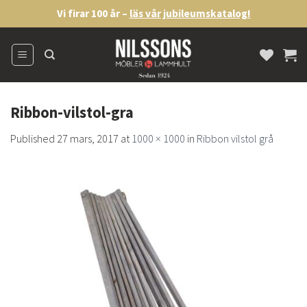
Skip
Vi firar 100 år –
läs vår jubileumskatalog!
to
content
Ribbon-vilstol-gra
Published
27 mars, 2017
at
1000 × 1000
in
Ribbon vilstol grå