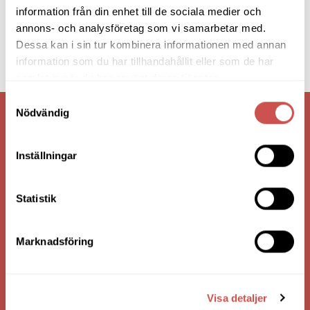
information från din enhet till de sociala medier och
annons- och analysföretag som vi samarbetar med.
Dessa kan i sin tur kombinera informationen med annan
information som du har tillhandahållit eller som de har
samlat in när du har använt deras tjänster.
Samtyckesval
Nödvändig
VI ÄR: TRYGGHET - SERVICE - KVALITET
Inställningar
Statistik
Marknadsföring
HANDLA VIA: BUTIK - WEBBSHOP - TELEFON
Visa detaljer