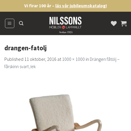
Skip
Vi firar 100 år –
läs vår jubileumskatalog!
to
content
drangen-fatolj
Published
11 oktober, 2016
at
1000 × 1000
in
Drängen fåtölj –
fårskinn svart /ek