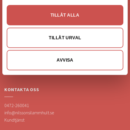
TILLÅT ALLA
FÖRETAGSUPPGIFTER
Nilssons Möbler i Lammhult
TILLÅT URVAL
N. Fabriksgatan 2
363 44 Lammhult
Org. Nummer: 556062-1780
AVVISA
Bank: Handelsbanken
Bankgiro: 275-4836
KONTAKTA OSS
0472-260041
info@nilssonsilammhult.se
Kundtjänst