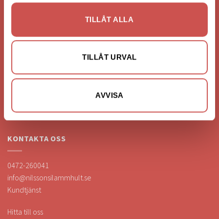
FÖRETAGSUPPGIFTER
TILLÅT ALLA
Nilssons Möbler i Lammhult
N. Fabriksgatan 2
TILLÅT URVAL
363 44 Lammhult
Org. Nummer: 556062-1780
Bank: Handelsbanken
AVVISA
Bankgiro: 275-4836
KONTAKTA OSS
0472-260041
info@nilssonsilammhult.se
Kundtjänst
Hitta till oss