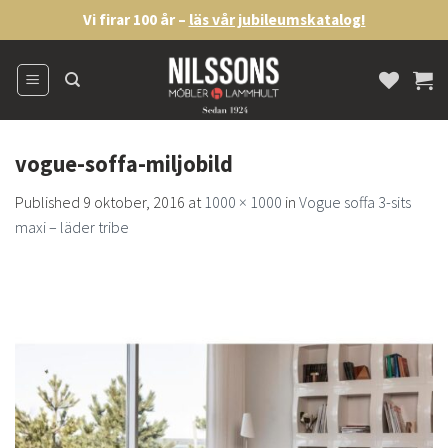
Skip
Vi firar 100 år –
läs vår jubileumskatalog!
to
content
vogue-soffa-miljobild
Published
9 oktober, 2016
at
1000 × 1000
in
Vogue soffa 3-sits
maxi – läder tribe