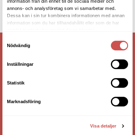
information från din enhet till de sociala medier och
annons- och analysföretag som vi samarbetar med.
Dessa kan i sin tur kombinera informationen med annan
information som du har tillhandahållit eller som de har
samlat in när du har använt deras tjänster.
Samtyckesval
VI ÄR: TRYGGHET - SERVICE - KVALITET
Nödvändig
Inställningar
Statistik
Marknadsföring
HANDLA VIA: BUTIK - WEBBSHOP - TELEFON
Visa detaljer