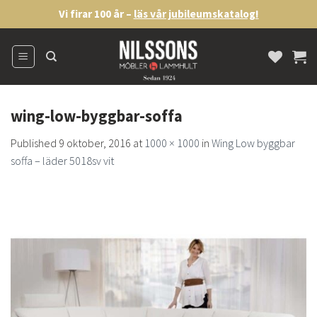
Skip
Vi firar 100 år –
läs vår jubileumskatalog!
to
content
wing-low-byggbar-soffa
Published
9 oktober, 2016
at
1000 × 1000
in
Wing Low byggbar
soffa – läder 5018sv vit