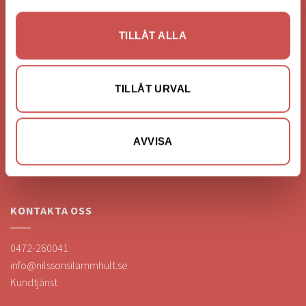
TILLÅT ALLA
FÖRETAGSUPPGIFTER
Nilssons Möbler i Lammhult
TILLÅT URVAL
N. Fabriksgatan 2
363 44 Lammhult
Org. Nummer: 556062-1780
AVVISA
Bank: Handelsbanken
Bankgiro: 275-4836
KONTAKTA OSS
0472-260041
info@nilssonsilammhult.se
Kundtjänst