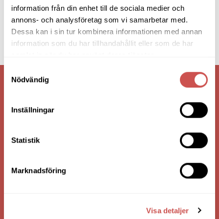
information från din enhet till de sociala medier och
annons- och analysföretag som vi samarbetar med.
Dessa kan i sin tur kombinera informationen med annan
information som du har tillhandahållit eller som de har
samlat in när du har använt deras tjänster.
Samtyckesval
Nödvändig
VI ÄR: TRYGGHET - SERVICE - KVALITET
Inställningar
Statistik
Marknadsföring
HANDLA VIA: BUTIK - WEBBSHOP - TELEFON
Visa detaljer