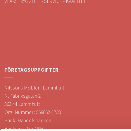
VI ÄR: TRYGGHET - SERVICE - KVALITET
FÖRETAGSUPPGIFTER
Nilssons Möbler i Lammhult
N. Fabriksgatan 2
363 44 Lammhult
Org. Nummer: 556062-1780
Bank: Handelsbanken
Bankgiro: 275-4836