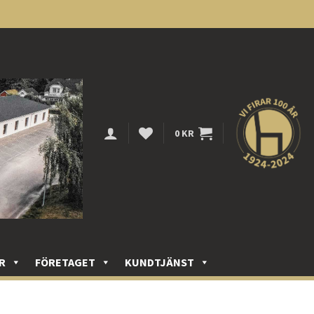
0
KR
R
FÖRETAGET
KUNDTJÄNST