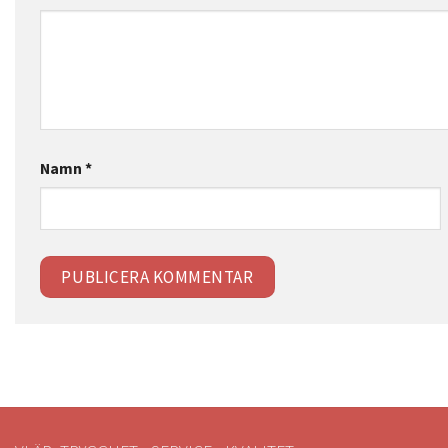
Namn
*