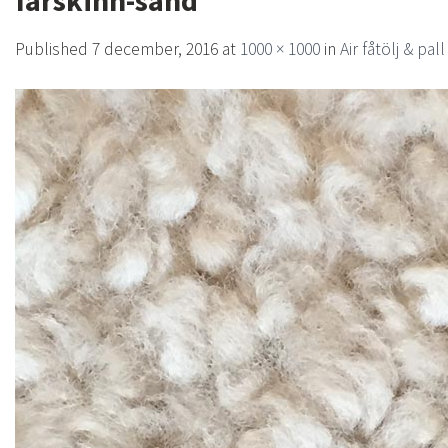
farskinn-sand
Published
7 december, 2016
at
1000 × 1000
in
Air fåtölj & pal