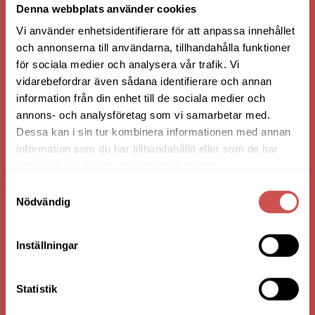
Denna webbplats använder cookies
Vi använder enhetsidentifierare för att anpassa innehållet
och annonserna till användarna, tillhandahålla funktioner
för sociala medier och analysera vår trafik. Vi
vidarebefordrar även sådana identifierare och annan
information från din enhet till de sociala medier och
annons- och analysföretag som vi samarbetar med.
Dessa kan i sin tur kombinera informationen med annan
information som du har tillhandahållit eller som de har
HANDLA VIA: BUTIK - WEBBSHOP - TELEFON
samlat in när du har använt deras tjänster.
Samtyckesval
Nödvändig
FÖRETAGSUPPGIFTER
Inställningar
Nilssons Möbler i Lammhult
N. Fabriksgatan 2
363 44 Lammhult
Statistik
Org. Nummer: 556062-1780