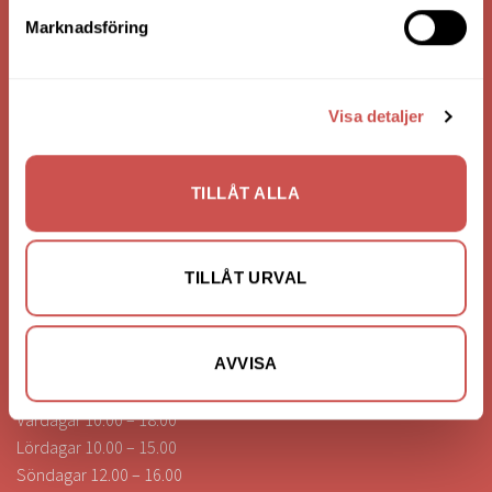
Bank: Handelsbanken
Marknadsföring
Bankgiro: 275-4836
Visa detaljer
KONTAKTA OSS
0472-260041
TILLÅT ALLA
info@nilssonsilammhult.se
Kundtjänst
TILLÅT URVAL
Hitta till oss
ÖPPETTIDER
AVVISA
Vardagar 10.00 – 18.00
Lördagar 10.00 – 15.00
Söndagar 12.00 – 16.00