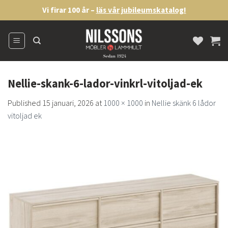
Skip
Vi firar 100 år –
läs vår jubileumskatalog!
to
content
Nellie-skank-6-lador-vinkrl-vitoljad-ek
Published
15 januari, 2026
at
1000 × 1000
in
Nellie skänk 6 lådor
vitoljad ek