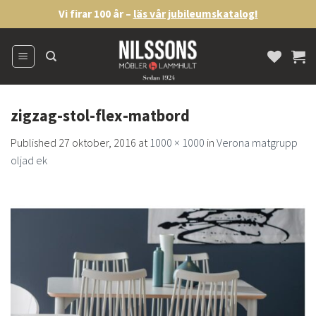
Skip
Vi firar 100 år –
läs vår jubileumskatalog!
to
content
zigzag-stol-flex-matbord
Published
27 oktober, 2016
at
1000 × 1000
in
Verona matgrupp
oljad ek