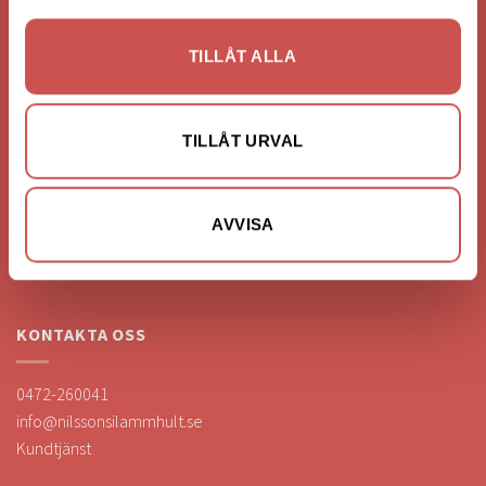
TILLÅT ALLA
FÖRETAGSUPPGIFTER
Nilssons Möbler i Lammhult
TILLÅT URVAL
N. Fabriksgatan 2
363 44 Lammhult
Org. Nummer: 556062-1780
AVVISA
Bank: Handelsbanken
Bankgiro: 275-4836
KONTAKTA OSS
0472-260041
info@nilssonsilammhult.se
Kundtjänst