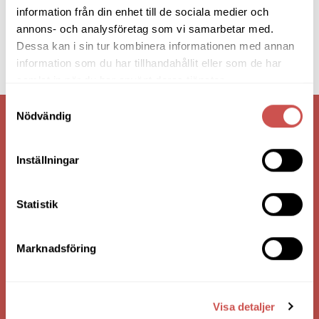
information från din enhet till de sociala medier och
annons- och analysföretag som vi samarbetar med.
Dessa kan i sin tur kombinera informationen med annan
information som du har tillhandahållit eller som de har
samlat in när du har använt deras tjänster.
Samtyckesval
Nödvändig
VI ÄR: TRYGGHET - SERVICE - KVALITET
Inställningar
Statistik
Marknadsföring
HANDLA VIA: BUTIK - WEBBSHOP - TELEFON
Visa detaljer