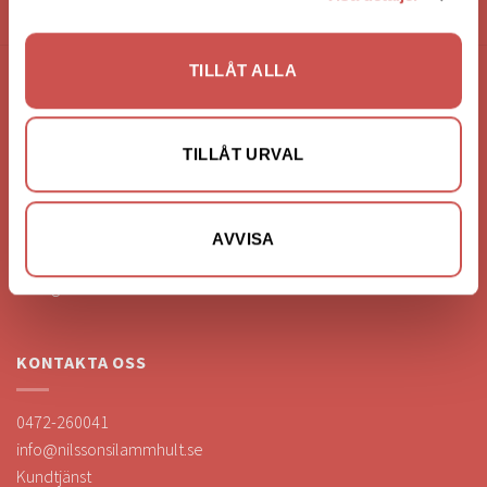
HANDLA VIA: BUTIK - WEBBSHOP - TELEFON
TILLÅT ALLA
FÖRETAGSUPPGIFTER
Nilssons Möbler i Lammhult
TILLÅT URVAL
N. Fabriksgatan 2
363 44 Lammhult
Org. Nummer: 556062-1780
AVVISA
Bank: Handelsbanken
Bankgiro: 275-4836
KONTAKTA OSS
0472-260041
info@nilssonsilammhult.se
Kundtjänst