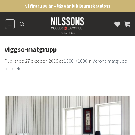
Skip
Vi firar 100 år –
läs vår jubileumskatalog!
to
content
viggso-matgrupp
Published
27 oktober, 2016
at
1000 × 1000
in
Verona matgrupp
oljad ek