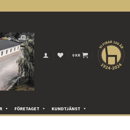
0
KR
R
FÖRETAGET
KUNDTJÄNST