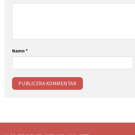
Namn
*