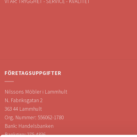
VI ÄR: TRYGGHET - SERVICE - KVALITET
FÖRETAGSUPPGIFTER
Nilssons Möbler i Lammhult
N. Fabriksgatan 2
363 44 Lammhult
Org. Nummer: 556062-1780
Bank: Handelsbanken
Bankgiro: 275-4836