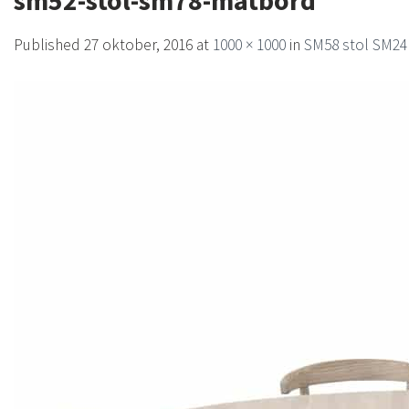
sm52-stol-sm78-matbord
Published
27 oktober, 2016
at
1000 × 1000
in
SM58 stol SM2