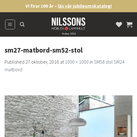
Skip
Vi firar 100 år –
läs vår jubileumskatalog!
to
content
sm27-matbord-sm52-stol
Published
27 oktober, 2016
at
1000 × 1000
in
SM58 stol SM24
matbord