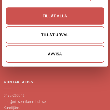
HANDLA VIA: BUTIK - WEBBSHOP - TELEFON
TILLÅT ALLA
FÖRETAGSUPPGIFTER
Nilssons Möbler i Lammhult
TILLÅT URVAL
N. Fabriksgatan 2
363 44 Lammhult
Org. Nummer: 556062-1780
AVVISA
Bank: Handelsbanken
Bankgiro: 275-4836
KONTAKTA OSS
0472-260041
info@nilssonsilammhult.se
Kundtjänst