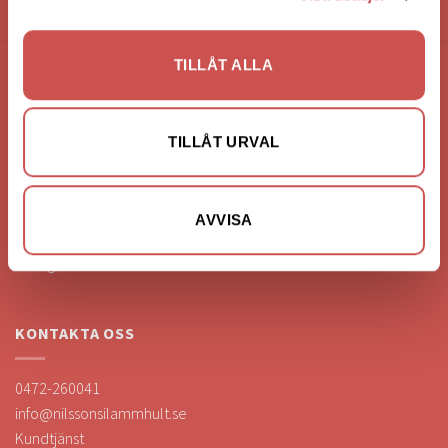
HANDLA VIA: BUTIK - WEBBSHOP - TELEFON
TILLÅT ALLA
FÖRETAGSUPPGIFTER
Nilssons Möbler i Lammhult
TILLÅT URVAL
N. Fabriksgatan 2
363 44 Lammhult
Org. Nummer: 556062-1780
AVVISA
Bank: Handelsbanken
Bankgiro: 275-4836
KONTAKTA OSS
0472-260041
info@nilssonsilammhult.se
Kundtjänst