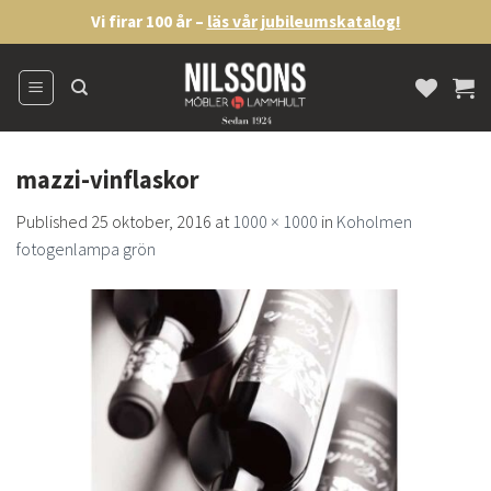
Skip
Vi firar 100 år –
läs vår jubileumskatalog!
to
content
mazzi-vinflaskor
Published
25 oktober, 2016
at
1000 × 1000
in
Koholmen
fotogenlampa grön