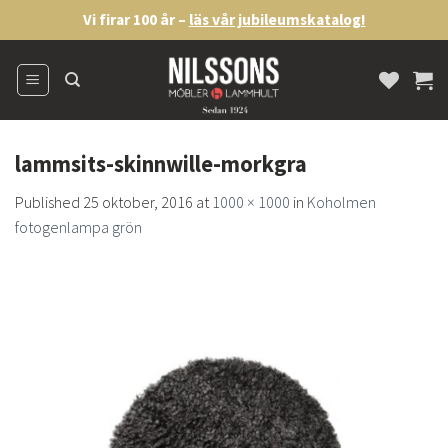
Skip
Vi firar 100 år –
läs vår jubileumskatalog!
to
content
lammsits-skinnwille-morkgra
Published
25 oktober, 2016
at
1000 × 1000
in
Koholmen
fotogenlampa grön