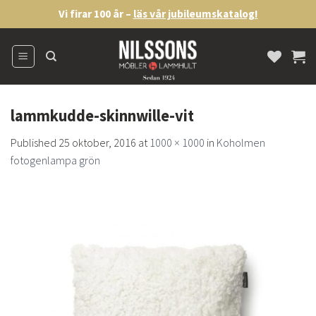
Skip
Vi firar 100 år –
läs vår jubileumskatalog!
to
content
lammkudde-skinnwille-vit
Published
25 oktober, 2016
at
1000 × 1000
in
Koholmen
fotogenlampa grön