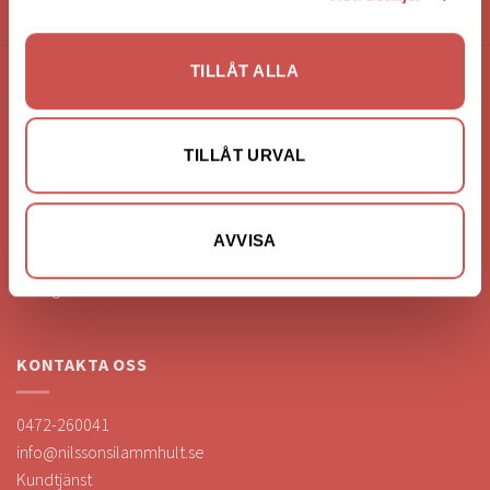
HANDLA VIA: BUTIK - WEBBSHOP - TELEFON
TILLÅT ALLA
FÖRETAGSUPPGIFTER
Nilssons Möbler i Lammhult
TILLÅT URVAL
N. Fabriksgatan 2
363 44 Lammhult
Org. Nummer: 556062-1780
AVVISA
Bank: Handelsbanken
Bankgiro: 275-4836
KONTAKTA OSS
0472-260041
info@nilssonsilammhult.se
Kundtjänst