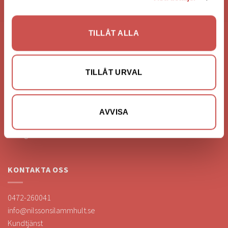
HANDLA VIA: BUTIK - WEBBSHOP - TELEFON
TILLÅT ALLA
FÖRETAGSUPPGIFTER
Nilssons Möbler i Lammhult
TILLÅT URVAL
N. Fabriksgatan 2
363 44 Lammhult
Org. Nummer: 556062-1780
AVVISA
Bank: Handelsbanken
Bankgiro: 275-4836
KONTAKTA OSS
0472-260041
info@nilssonsilammhult.se
Kundtjänst