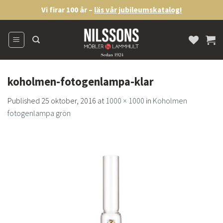
Skip
Vi firar 100 år –
läs vår jubileumskatalog!
to
content
koholmen-fotogenlampa-klar
Published
25 oktober, 2016
at
1000 × 1000
in
Koholmen
fotogenlampa grön