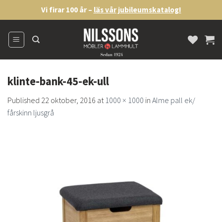
Skip
Vi firar 100 år –
läs vår jubileumskatalog!
to
content
klinte-bank-45-ek-ull
Published
22 oktober, 2016
at
1000 × 1000
in
Alme pall ek/
fårskinn ljusgrå