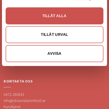
HANDLA VIA: BUTIK - WEBBSHOP - TELEFON
TILLÅT ALLA
FÖRETAGSUPPGIFTER
Nilssons Möbler i Lammhult
TILLÅT URVAL
N. Fabriksgatan 2
363 44 Lammhult
Org. Nummer: 556062-1780
AVVISA
Bank: Handelsbanken
Bankgiro: 275-4836
KONTAKTA OSS
0472-260041
info@nilssonsilammhult.se
Kundtjänst