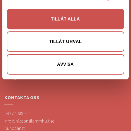
HANDLA VIA: BUTIK - WEBBSHOP - TELEFON
TILLÅT ALLA
FÖRETAGSUPPGIFTER
Nilssons Möbler i Lammhult
TILLÅT URVAL
N. Fabriksgatan 2
363 44 Lammhult
Org. Nummer: 556062-1780
AVVISA
Bank: Handelsbanken
Bankgiro: 275-4836
KONTAKTA OSS
0472-260041
info@nilssonsilammhult.se
Kundtjänst