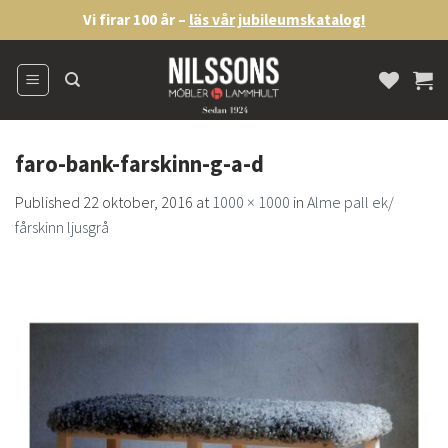
Skip
Vi firar 100 år –
läs vår jubileumskatalog!
to
content
faro-bank-farskinn-g-a-d
Published
22 oktober, 2016
at
1000 × 1000
in
Alme pall ek/
fårskinn ljusgrå