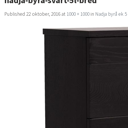
nadja-byra-svart-5l-bred
Published
22 oktober, 2016
at
1000 × 1000
in
Nadja byrå ek 5