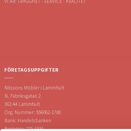
VI ÄR: TRYGGHET - SERVICE - KVALITET
FÖRETAGSUPPGIFTER
Nilssons Möbler i Lammhult
N. Fabriksgatan 2
363 44 Lammhult
Org. Nummer: 556062-1780
Bank: Handelsbanken
Bankgiro: 275-4836