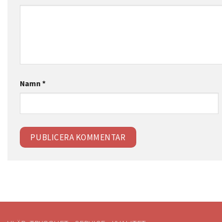
Namn
*