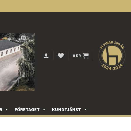
0
KR
R
FÖRETAGET
KUNDTJÄNST