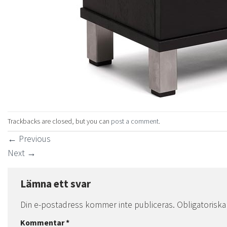
Trackbacks are closed, but you can
post a comment
.
←
Previous
Next
→
Lämna ett svar
Din e-postadress kommer inte publiceras.
Obligatoriska
Kommentar
*