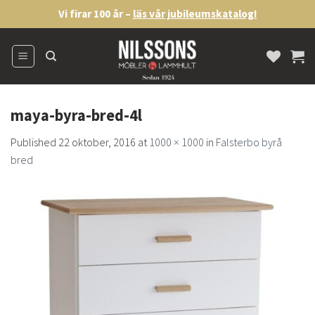
Skip
Vi firar 100 år –
läs vår jubileumskatalog!
to
content
maya-byra-bred-4l
Published
22 oktober, 2016
at
1000 × 1000
in
Falsterbo byrå
bred