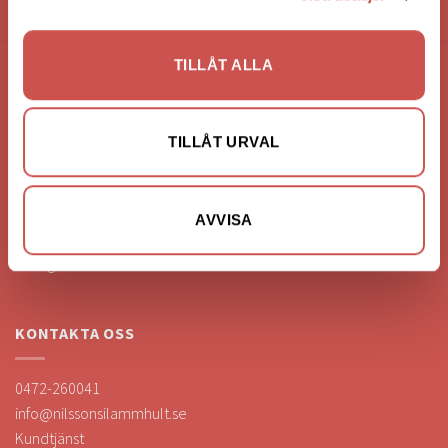
HANDLA VIA: BUTIK - WEBBSHOP - TELEFON
TILLÅT ALLA
FÖRETAGSUPPGIFTER
Nilssons Möbler i Lammhult
TILLÅT URVAL
N. Fabriksgatan 2
363 44 Lammhult
Org. Nummer: 556062-1780
AVVISA
Bank: Handelsbanken
Bankgiro: 275-4836
KONTAKTA OSS
0472-260041
info@nilssonsilammhult.se
Kundtjänst