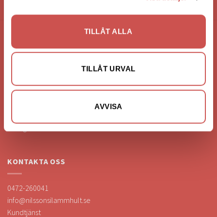
HANDLA VIA: BUTIK - WEBBSHOP - TELEFON
TILLÅT ALLA
FÖRETAGSUPPGIFTER
Nilssons Möbler i Lammhult
TILLÅT URVAL
N. Fabriksgatan 2
363 44 Lammhult
Org. Nummer: 556062-1780
AVVISA
Bank: Handelsbanken
Bankgiro: 275-4836
KONTAKTA OSS
0472-260041
info@nilssonsilammhult.se
Kundtjänst