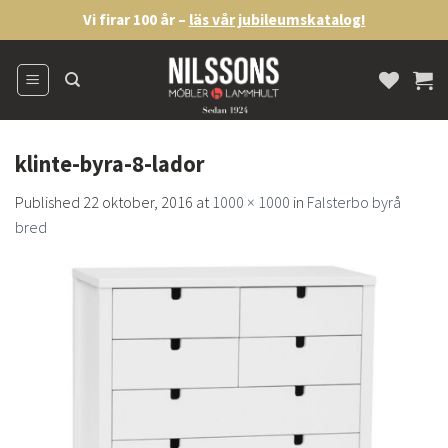
Skip
Vi firar 100 år –
läs vår jubileumskatalog!
to
content
klinte-byra-8-lador
Published
22 oktober, 2016
at
1000 × 1000
in
Falsterbo byrå
bred