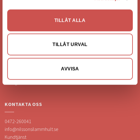
HANDLA VIA: BUTIK - WEBBSHOP - TELEFON
TILLÅT ALLA
FÖRETAGSUPPGIFTER
Nilssons Möbler i Lammhult
TILLÅT URVAL
N. Fabriksgatan 2
363 44 Lammhult
Org. Nummer: 556062-1780
AVVISA
Bank: Handelsbanken
Bankgiro: 275-4836
KONTAKTA OSS
0472-260041
info@nilssonsilammhult.se
Kundtjänst