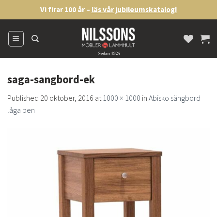
Skip
Vi firar 100 år –
läs vår jubileumskatalog!
to
content
saga-sangbord-ek
Published
20 oktober, 2016
at
1000 × 1000
in
Abisko sängbord
låga ben