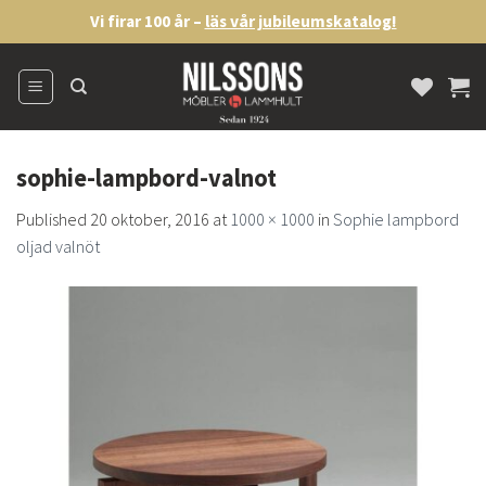
Skip
Vi firar 100 år –
läs vår jubileumskatalog!
to
content
sophie-lampbord-valnot
Published
20 oktober, 2016
at
1000 × 1000
in
Sophie lampbord
oljad valnöt