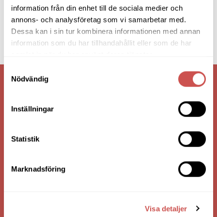
information från din enhet till de sociala medier och
annons- och analysföretag som vi samarbetar med.
Dessa kan i sin tur kombinera informationen med annan
information som du har tillhandahållit eller som de har
samlat in när du har använt deras tjänster.
Samtyckesval
Nödvändig
VI ÄR: TRYGGHET - SERVICE - KVALITET
Inställningar
Statistik
Marknadsföring
HANDLA VIA: BUTIK - WEBBSHOP - TELEFON
Visa detaljer