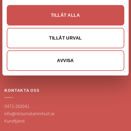
TILLÅT ALLA
FÖRETAGSUPPGIFTER
Nilssons Möbler i Lammhult
TILLÅT URVAL
N. Fabriksgatan 2
363 44 Lammhult
Org. Nummer: 556062-1780
AVVISA
Bank: Handelsbanken
Bankgiro: 275-4836
KONTAKTA OSS
0472-260041
info@nilssonsilammhult.se
Kundtjänst