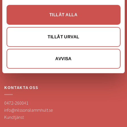
TILLÅT ALLA
FÖRETAGSUPPGIFTER
Nilssons Möbler i Lammhult
TILLÅT URVAL
N. Fabriksgatan 2
363 44 Lammhult
Org. Nummer: 556062-1780
AVVISA
Bank: Handelsbanken
Bankgiro: 275-4836
KONTAKTA OSS
0472-260041
info@nilssonsilammhult.se
Kundtjänst