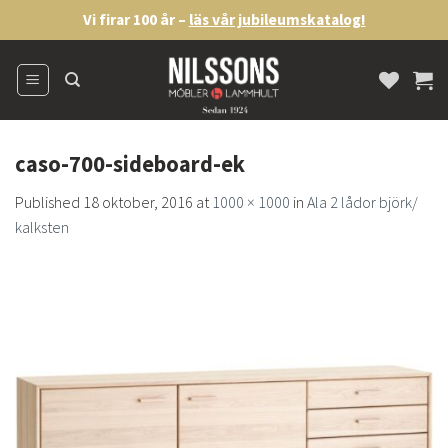
Skip
Vi firar 100 år –
läs vår jubileumskatalog!
to
content
caso-700-sideboard-ek
Published
18 oktober, 2016
at
1000 × 1000
in
Ala 2 lådor björk/
kalksten