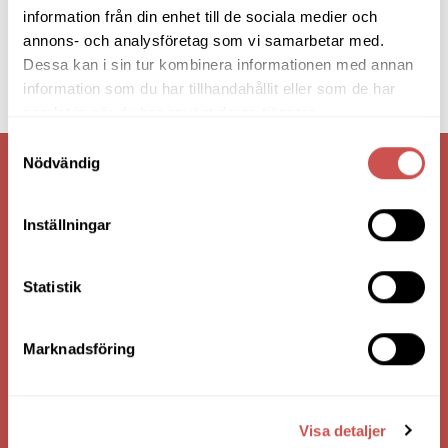
information från din enhet till de sociala medier och
annons- och analysföretag som vi samarbetar med.
Dessa kan i sin tur kombinera informationen med annan
information som du har tillhandahållit eller som de har
samlat in när du har använt deras tjänster.
Samtyckesval
Nödvändig
VI ÄR: TRYGGHET - SERVICE - KVALITET
Inställningar
Statistik
Marknadsföring
HANDLA VIA: BUTIK - WEBBSHOP - TELEFON
Visa detaljer