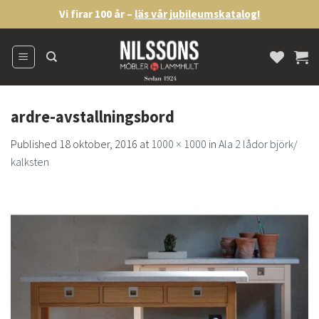
Skip
Vi firar 100 år –
läs vår jubileumskatalog!
to
content
ardre-avstallningsbord
Published
18 oktober, 2016
at
1000 × 1000
in
Ala 2 lådor björk/
kalksten