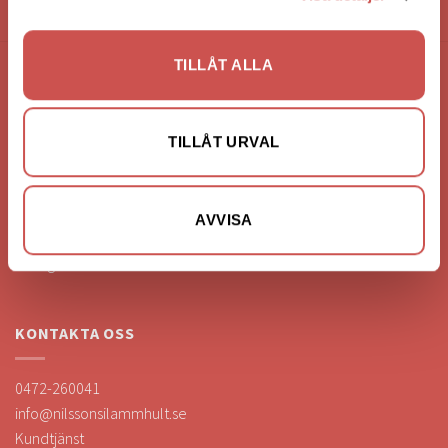
HANDLA VIA: BUTIK - WEBBSHOP - TELEFON
TILLÅT ALLA
FÖRETAGSUPPGIFTER
Nilssons Möbler i Lammhult
TILLÅT URVAL
N. Fabriksgatan 2
363 44 Lammhult
Org. Nummer: 556062-1780
AVVISA
Bank: Handelsbanken
Bankgiro: 275-4836
KONTAKTA OSS
0472-260041
info@nilssonsilammhult.se
Kundtjänst