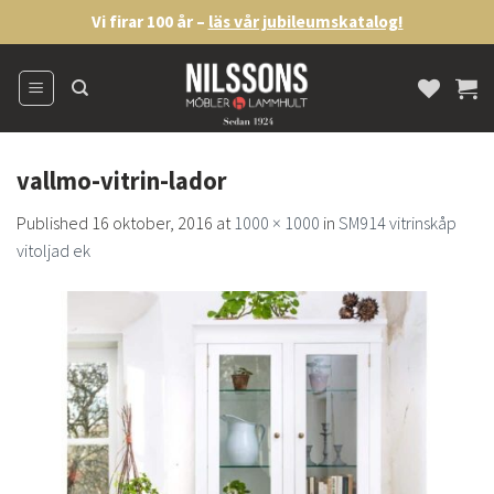
Skip
Vi firar 100 år –
läs vår jubileumskatalog!
to
content
vallmo-vitrin-lador
Published
16 oktober, 2016
at
1000 × 1000
in
SM914 vitrinskåp
vitoljad ek