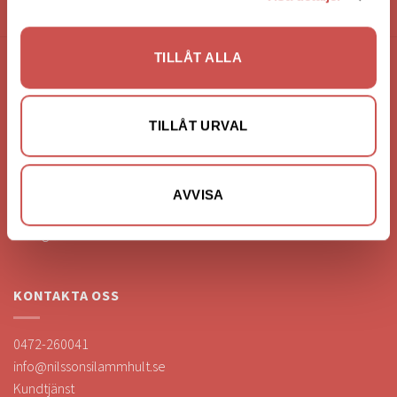
HANDLA VIA: BUTIK - WEBBSHOP - TELEFON
TILLÅT ALLA
FÖRETAGSUPPGIFTER
Nilssons Möbler i Lammhult
TILLÅT URVAL
N. Fabriksgatan 2
363 44 Lammhult
Org. Nummer: 556062-1780
AVVISA
Bank: Handelsbanken
Bankgiro: 275-4836
KONTAKTA OSS
0472-260041
info@nilssonsilammhult.se
Kundtjänst