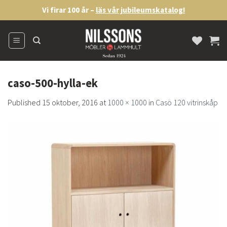
Skip
Vi firar 100 år –
läs vår jubileumskatalog!
to
content
caso-500-hylla-ek
Published
15 oktober, 2016
at
1000 × 1000
in
Casö 120 vitrinskåp