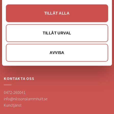
TILLÅT ALLA
FÖRETAGSUPPGIFTER
Nilssons Möbler i Lammhult
TILLÅT URVAL
N. Fabriksgatan 2
363 44 Lammhult
Org. Nummer: 556062-1780
AVVISA
Bank: Handelsbanken
Bankgiro: 275-4836
KONTAKTA OSS
0472-260041
info@nilssonsilammhult.se
Kundtjänst