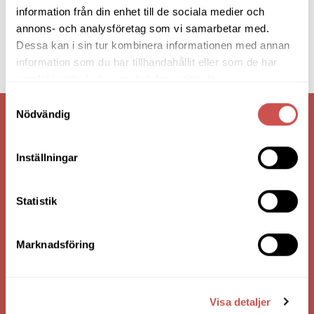
information från din enhet till de sociala medier och
annons- och analysföretag som vi samarbetar med.
Dessa kan i sin tur kombinera informationen med annan
information som du har tillhandahållit eller som de har
samlat in när du har använt deras tjänster.
Samtyckesval
Nödvändig
VI ÄR: TRYGGHET - SERVICE - KVALITET
Inställningar
Statistik
Marknadsföring
HANDLA VIA: BUTIK - WEBBSHOP - TELEFON
Visa detaljer