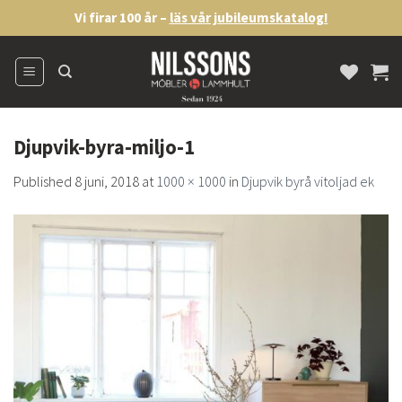
Skip
Vi firar 100 år –
läs vår jubileumskatalog!
to
content
Djupvik-byra-miljo-1
Published
8 juni, 2018
at
1000 × 1000
in
Djupvik byrå vitoljad ek