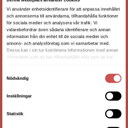
Vi använder enhetsidentifierare för att anpassa innehållet
och annonserna till användarna, tillhandahålla funktioner
för sociala medier och analysera vår trafik. Vi
vidarebefordrar även sådana identifierare och annan
information från din enhet till de sociala medier och
annons- och analysföretag som vi samarbetar med.
Dessa kan i sin tur kombinera informationen med annan
information som du har tillhandahållit eller som de har
HANDLA VIA: BUTIK - WEBBSHOP - TELEFON
samlat in när du har använt deras tjänster.
Samtyckesval
Nödvändig
FÖRETAGSUPPGIFTER
Nilssons Möbler i Lammhult
Inställningar
N. Fabriksgatan 2
363 44 Lammhult
Statistik
Org. Nummer: 556062-1780
Bank: Handelsbanken