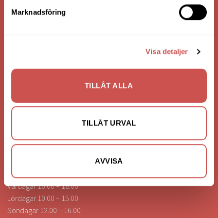
Bank: Handelsbanken
Marknadsföring
Bankgiro: 275-4836
Visa detaljer
KONTAKTA OSS
0472-260041
TILLÅT ALLA
info@nilssonsilammhult.se
Kundtjänst
TILLÅT URVAL
Hitta till oss
ÖPPETTIDER
AVVISA
Vardagar 10.00 – 18.00
Lördagar 10.00 – 15.00
Söndagar 12.00 – 16.00