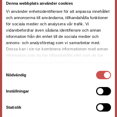
Denna webbplats använder cookies
Vi använder enhetsidentifierare för att anpassa innehållet
och annonserna till användarna, tillhandahålla funktioner
för sociala medier och analysera vår trafik. Vi
vidarebefordrar även sådana identifierare och annan
information från din enhet till de sociala medier och
annons- och analysföretag som vi samarbetar med.
Dessa kan i sin tur kombinera informationen med annan
information som du har tillhandahållit eller som de har
HANDLA VIA: BUTIK - WEBBSHOP - TELEFON
samlat in när du har använt deras tjänster.
Samtyckesval
Nödvändig
FÖRETAGSUPPGIFTER
Inställningar
Nilssons Möbler i Lammhult
N. Fabriksgatan 2
363 44 Lammhult
Statistik
Org. Nummer: 556062-1780