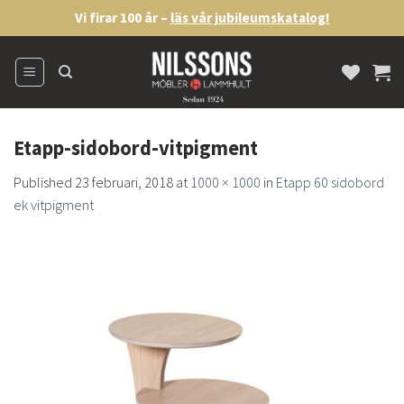
Skip
Vi firar 100 år –
läs vår jubileumskatalog!
to
content
Etapp-sidobord-vitpigment
Published
23 februari, 2018
at
1000 × 1000
in
Etapp 60 sidobord
ek vitpigment