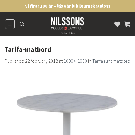
Skip
Vi firar 100 år –
läs vår jubileumskatalog!
to
content
Tarifa-matbord
Published
22 februari, 2018
at
1000 × 1000
in
Tarifa runt matbord