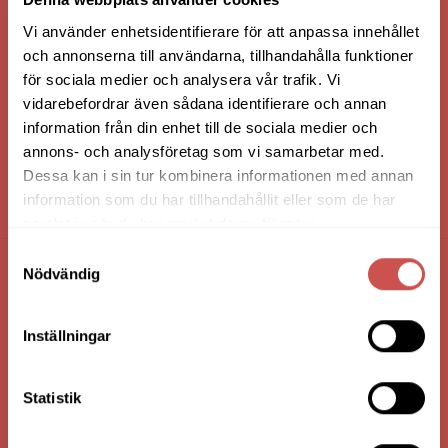
Vi använder enhetsidentifierare för att anpassa innehållet
och annonserna till användarna, tillhandahålla funktioner
för sociala medier och analysera vår trafik. Vi
vidarebefordrar även sådana identifierare och annan
information från din enhet till de sociala medier och
annons- och analysföretag som vi samarbetar med.
Dessa kan i sin tur kombinera informationen med annan
information som du har tillhandahållit eller som de har
HANDLA VIA: BUTIK - WEBBSHOP - TELEFON
samlat in när du har använt deras tjänster.
Samtyckesval
Nödvändig
FÖRETAGSUPPGIFTER
Nilssons Möbler i Lammhult
Inställningar
N. Fabriksgatan 2
363 44 Lammhult
Statistik
Org. Nummer: 556062-1780
Bank: Handelsbanken