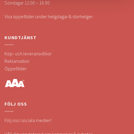
Söndagar 12.00 – 16.00
Visa öppettider under helgdagar & storhelger.
KUNDTJÄNST
Köp- och leveransvillkor
Reklamation
Öppettider
FÖLJ OSS
Följ oss i sociala medier!
Håll dig uppdaterad om kampanjer & nyheter.