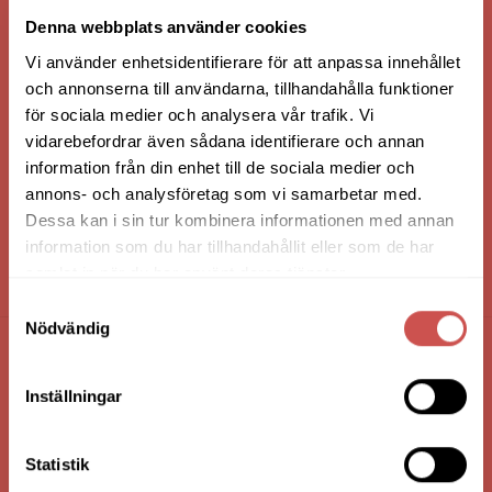
VI ÄR: TRYGGHET - SERVICE - KVALITET
Denna webbplats använder cookies
Vi använder enhetsidentifierare för att anpassa innehållet
och annonserna till användarna, tillhandahålla funktioner
för sociala medier och analysera vår trafik. Vi
vidarebefordrar även sådana identifierare och annan
information från din enhet till de sociala medier och
annons- och analysföretag som vi samarbetar med.
Dessa kan i sin tur kombinera informationen med annan
information som du har tillhandahållit eller som de har
samlat in när du har använt deras tjänster.
HANDLA VIA: BUTIK - WEBBSHOP - TELEFON
Samtyckesval
Nödvändig
FÖRETAGSUPPGIFTER
Inställningar
Nilssons Möbler i Lammhult
N. Fabriksgatan 2
Statistik
363 44 Lammhult