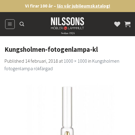
Skip
Vi firar 100 år –
läs vår jubileumskatalog!
to
content
Kungsholmen-fotogenlampa-kl
Published
14 februari, 2018
at
1000 × 1000
in
Kungsholmen
fotogenlampa rökfärgad