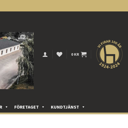
0
KR
R
FÖRETAGET
KUNDTJÄNST